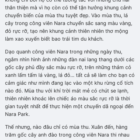
thân thiện mà vì họ còn có thể tận hưởng khung cảnh
chuyển biến của mùa thu tuyệt đẹp. Vào mùa thu, lá
cây trong công viên Nara chuyển sắc sang màu vàng,
đỏ rực rỡ, tạo nên khung cảnh thiên nhiên thơ mộng
làm xao xuyến biết bao trái tim du khách.
Dạo quanh công viên Nara trong những ngày thu,
ngắm nhìn hình ảnh những đàn nai lang thang dưới các
gốc cây phủ đầy sắc màu rực rỡ, trên những thảm cỏ
xanh lấm tấm lá vàng, lá đỏ… tất cả sẽ làm cho bạn có
cảm giác như mình đang lạc vào một khu rừng cổ tích
nào đó. Mùa thu với khí trời mát mẻ có chút se lạnh,
thiên nhiên khoác lên chiếc áo màu sắc rực rỡ là thời
gian tuyệt nhất để thực hiện một chuyến dã ngoại đến
Nara Park.
Thế nhưng, nào đâu chỉ có mùa thu. Xuân đến, hàng
trăm gốc cây anh đào trong công viên Nara thi nhau