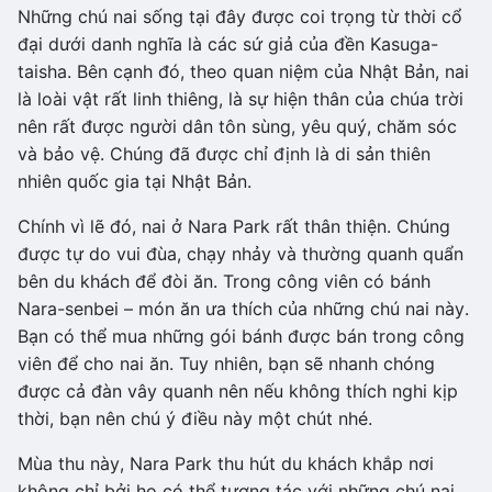
Những chú nai sống tại đây được coi trọng từ thời cổ
đại dưới danh nghĩa là các sứ giả của đền Kasuga-
taisha. Bên cạnh đó, theo quan niệm của Nhật Bản, nai
là loài vật rất linh thiêng, là sự hiện thân của chúa trời
nên rất được người dân tôn sùng, yêu quý, chăm sóc
và bảo vệ. Chúng đã được chỉ định là di sản thiên
nhiên quốc gia tại Nhật Bản.
Chính vì lẽ đó, nai ở Nara Park rất thân thiện. Chúng
được tự do vui đùa, chạy nhảy và thường quanh quẩn
bên du khách để đòi ăn. Trong công viên có bánh
Nara-senbei – món ăn ưa thích của những chú nai này.
Bạn có thể mua những gói bánh được bán trong công
viên để cho nai ăn. Tuy nhiên, bạn sẽ nhanh chóng
được cả đàn vây quanh nên nếu không thích nghi kịp
thời, bạn nên chú ý điều này một chút nhé.
Mùa thu này, Nara Park thu hút du khách khắp nơi
không chỉ bởi họ có thể tương tác với những chú nai