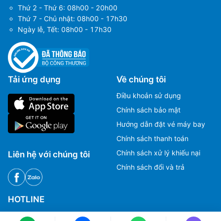
Thứ 2 - Thứ 6: 08h00 - 20h00
Thứ 7 - Chủ nhật: 08h00 - 17h30
Ngày lễ, Tết: 08h00 - 17h30
Tải ứng dụng
Về chúng tôi
Điều khoản sử dụng
Chính sách bảo mật
Hướng dẫn đặt vé máy bay
Chính sách thanh toán
Chính sách xử lý khiếu nại
Liên hệ với chúng tôi
Chính sách đổi và trả
Ms Hằng
Ms Hằng
(+84) 70 854 1213
(+84) 70 854 1213
Ms Huỳnh
Ms Huỳnh
HOTLINE
(+84) 90 295 1213
(+84) 90 295 1213
Tư vấn, Đặt vé máy bay.