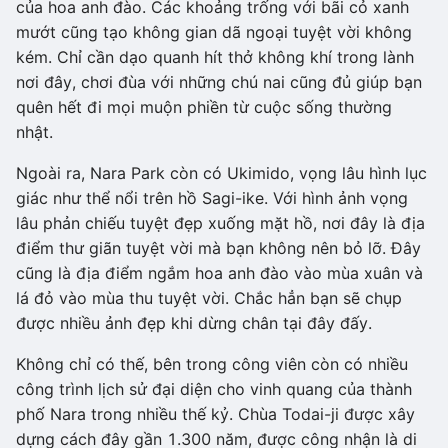
của hoa anh đào. Các khoảng trống với bãi cỏ xanh
mướt cũng tạo không gian dã ngoại tuyệt vời không
kém. Chỉ cần dạo quanh hít thở không khí trong lành
nơi đây, chơi đùa với những chú nai cũng đủ giúp bạn
quên hết đi mọi muộn phiền từ cuộc sống thường
nhật.
Ngoài ra, Nara Park còn có Ukimido, vọng lâu hình lục
giác như thể nổi trên hồ Sagi-ike. Với hình ảnh vọng
lâu phản chiếu tuyệt đẹp xuống mặt hồ, nơi đây là địa
điểm thư giãn tuyệt vời mà bạn không nên bỏ lỡ. Đây
cũng là địa điểm ngắm hoa anh đào vào mùa xuân và
lá đỏ vào mùa thu tuyệt vời. Chắc hẳn bạn sẽ chụp
được nhiều ảnh đẹp khi dừng chân tại đây đấy.
Không chỉ có thế, bên trong công viên còn có nhiều
công trình lịch sử đại diện cho vinh quang của thành
phố Nara trong nhiều thế kỷ. Chùa Todai-ji được xây
dựng cách đây gần 1.300 năm, được công nhận là di