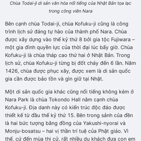
Chùa Todai-ji di sản văn hóa nổi tiếng của Nhật Bản tọa lạc
trong công viên Nara
Bên cạnh chùa Todai-ji, chùa Kofuku-ji cũng là công
trình lịch sử đáng tự hào của thành phố Nara. Chùa
được xây dựng vào thế kỷ thứ 8 bởi gia tộc Fujiwara –
một gia đình quyền lực của thời đại lúc bấy giờ. Chùa
Kofuku-ji là chùa tháp cao thứ hai ở Nhật Bản. Trong
lịch sử, chùa Kofuku-ji từng bị đốt cháy đến 6 lần. Năm
1426, chùa được phục xây, được xem là di sản quốc
gia cần được bảo tồn và gìn giữ tại Nhật.
Một di sản quốc gia khác cũng nổi tiếng không kém ở
Nara Park là chùa Tokondo Hall nằm cạnh chùa
Kofuku-ji. Địa danh này có kiến trúc độc đáo được
thiết kế từ đầu thế kỷ thứ 15. Bên trong sảnh của đền
là hai bức tượng bằng đồng của Yakushi-nyorai và
Monju-bosatsu – hai vị thần trí tuệ của Phật giáo. Vì
thế, cứ đến mùa thi cử, rất nhiều du khách đưa con em