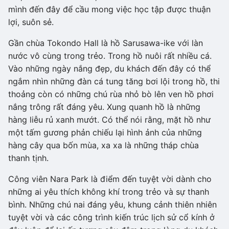
mình đến đây để cầu mong việc học tập được thuận
lợi, suôn sẻ.
Gần chùa Tokondo Hall là hồ Sarusawa-ike với làn
nước vô cùng trong trẻo. Trong hồ nuôi rất nhiều cá.
Vào những ngày nắng đẹp, du khách đến đây có thể
ngắm nhìn những đàn cá tung tăng bơi lội trong hồ, thi
thoảng còn có những chú rùa nhỏ bò lên ven hồ phơi
nắng trông rất đáng yêu. Xung quanh hồ là những
hàng liễu rủ xanh mướt. Có thể nói rằng, mặt hồ như
một tấm gương phản chiếu lại hình ảnh của những
hàng cây qua bốn mùa, xa xa là những tháp chùa
thanh tịnh.
Công viên Nara Park là điểm đến tuyệt vời dành cho
những ai yêu thích không khí trong trẻo và sự thanh
bình. Những chú nai đáng yêu, khung cảnh thiên nhiên
tuyệt vời và các công trình kiến trúc lịch sử cổ kính ở