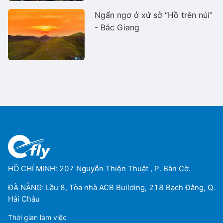
Ngẩn ngơ ở xứ sở “Hồ trên núi”
- Bắc Giang
HỒ CHÍ MINH: 207 Nguyễn Thiện Thuật , P. Bàn Cờ.
ĐÀ NẴNG: Lầu 8, Tòa nhà ACB Building, 218 Bạch Đằng, Q.
Hải Châu
Thời gian làm việc