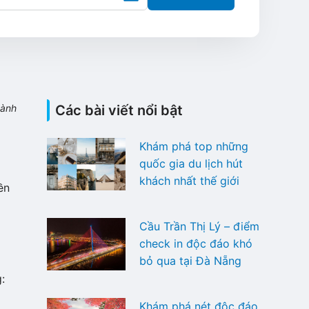
hành
Các bài viết nổi bật
Khám phá top những
quốc gia du lịch hút
khách nhất thế giới
ền
Cầu Trần Thị Lý – điểm
check in độc đáo khó
bỏ qua tại Đà Nẵng
:
Khám phá nét độc đáo