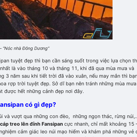
 – “Nóc nhà Đông Dương”
an tuyệt đẹp thì bạn cần sáng suốt trong việc lựa chọn th
i nhất là vào tháng 10 và tháng 11, khi đã qua mùa mưa và
 3 năm sau khi tiết trời đã vào xuân, nếu may mắn thì bạ
a rợp trời tuyệt đẹp. Sở dĩ bạn nên tránh những mùa mưa 
át được hết những cảnh đẹp nơi đây.
Fansipan có gì đẹp?
úi và vượt qua những con đèo, những ngọn thác, rừng núi,
cáp treo lên đỉnh Fansipan
cực nhanh, chỉ mất khoảng 15 
i nghiệm cảm giác leo núi mạo hiểm và khám phá những vẻ 