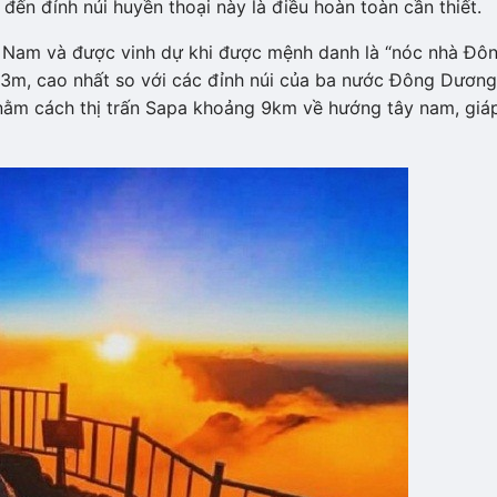
đến đỉnh núi huyền thoại này là điều hoàn toàn cần thiết.
ệt Nam và được vinh dự khi được mệnh danh là “nóc nhà Đô
43m, cao nhất so với các đỉnh núi của ba nước Đông Dương
 nằm cách thị trấn Sapa khoảng 9km về hướng tây nam, giá