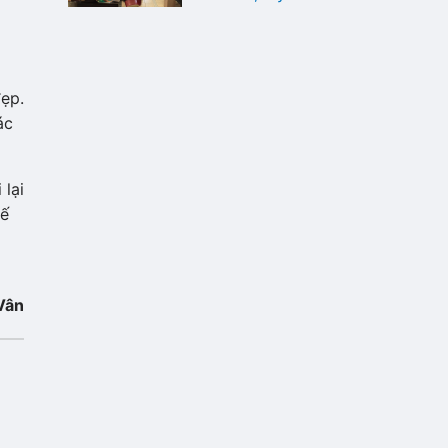
ẹp.
ác
 lại
hế
Vân