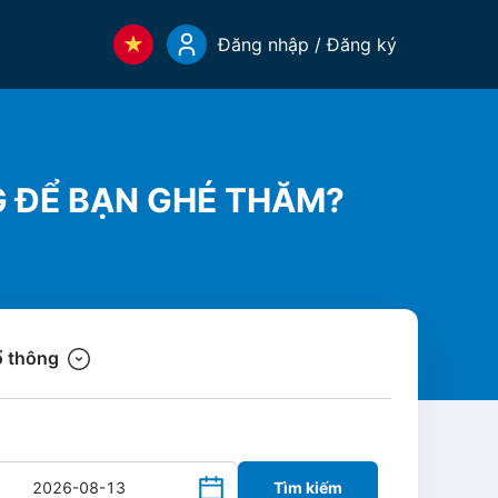
Đăng nhập / Đăng ký
G ĐỂ BẠN GHÉ THĂM?
 thông
Tìm kiếm