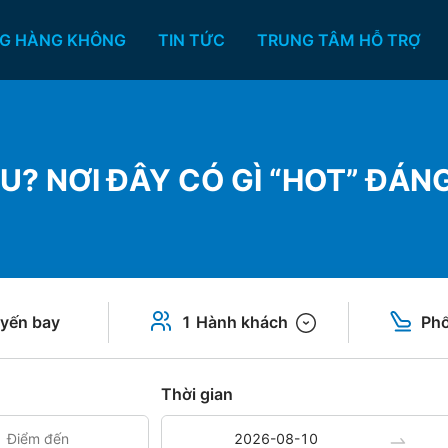
G HÀNG KHÔNG
TIN TỨC
TRUNG TÂM HỖ TRỢ
ÂU? NƠI ĐÂY CÓ GÌ “HOT” ĐÁN
yến bay
1 Hành khách
Phổ
Thời gian