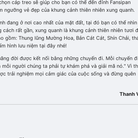
chọn cáp treo sẽ giúp cho bạn có thể đến đỉnh Fansipan
êm ngưỡng vẻ đẹp của khung cảnh thiên nhiên xung quanh.
h đang ở nơi cao nhất của mặt đất, tại đó bạn có thể nhìn
ách rất gần, xung quanh là khung cảnh thiên nhiên tươi đ
ao gồm: Thung lũng Mường Hoa, Bản Cát Cát, Shín Chải, th
m hình lưu niệm tại đây nhé!
uãng đời được kết nối bằng những chuyến đi. Mỗi chuyến đi
 mỗi người chúng ta phải tự khám phá và giải mã nó." Vì t
được trải nghiệm mọi cảm giác của cuộc sống và đừng quên
Thanh 