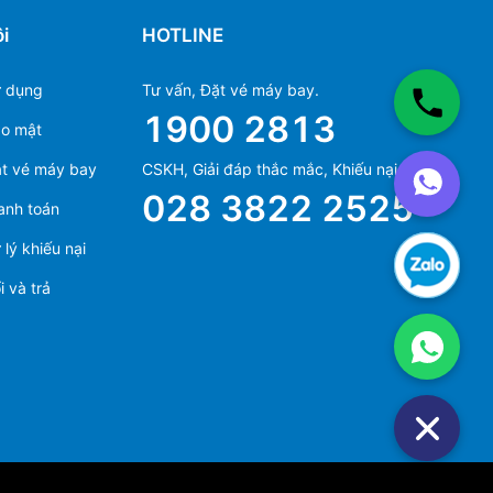
i
HOTLINE
ử dụng
Tư vấn, Đặt vé máy bay.
1900 2813
ảo mật
Ms Hằng
t vé máy bay
CSKH, Giải đáp thắc mắc, Khiếu nại.
(+84) 70 854 1213
028 3822 2525
anh toán
Ms Huỳnh
(+84) 90 295 1213
lý khiếu nại
 và trả
Ms Hằng
(+84) 70 854 1213
Ms Huỳnh
(+84) 90 295 1213