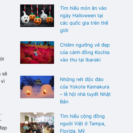
Tìm hiểu món ăn vào
ngày Halloween tại
các quốc gia trên thế
giới
Chiêm ngưỡng vẻ đẹp
của cánh đồng Kochia
ời
vào thu tại Ibaraki
n sẽ
Những nét độc đáo
vì
của Yokote Kamakura
– lễ hội nhà tuyết Nhật
Bản
…
Tìm hiểu cộng đồng
–
người Việt ở Tampa,
đẹp
Florida, Mỹ