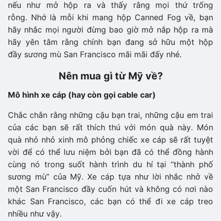
nếu như mở hộp ra và thấy rằng mọi thứ trống
rỗng. Nhớ là mỗi khi mang hộp Canned Fog về, bạn
hãy nhắc mọi người đừng bao giờ mở nắp hộp ra mà
hãy yên tâm rằng chính bạn đang sở hữu một hộp
đầy sương mù San Francisco mãi mãi đấy nhé.
Nên mua gì từ Mỹ về?
Mô hình xe cáp (hay còn gọi cable car)
Chắc chắn rằng những cậu bạn trai, những cậu em trai
của các bạn sẽ rất thích thú với món quà này. Món
quà nhỏ nhỏ xinh mô phỏng chiếc xe cáp sẽ rất tuyệt
vời để có thể lưu niệm bởi bạn đã có thể đồng hành
cùng nó trong suốt hành trình du hí tại “thành phố
sương mù” của Mỹ. Xe cáp tựa như lời nhắc nhở về
một San Francisco đầy cuốn hút và không có nơi nào
khác San Francisco, các bạn có thể đi xe cáp treo
nhiều như vậy.