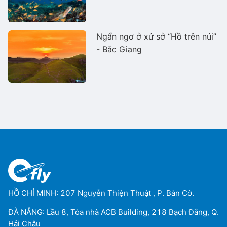
Ngẩn ngơ ở xứ sở “Hồ trên núi”
- Bắc Giang
HỒ CHÍ MINH: 207 Nguyễn Thiện Thuật , P. Bàn Cờ.
ĐÀ NẴNG: Lầu 8, Tòa nhà ACB Building, 218 Bạch Đằng, Q.
Hải Châu