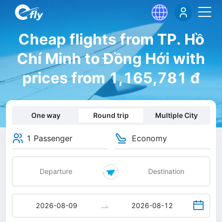
Cheap flights from TP. Hồ
Chí Minh to Đồng Hới with
prices from 1,165,781 đ
One way
Round trip
Multiple City
1 Passenger
Economy