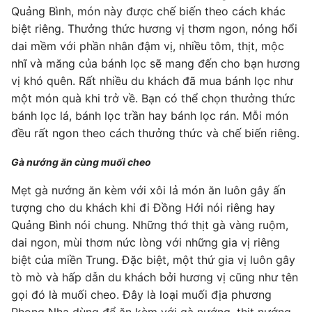
Quảng Bình, món này được chế biến theo cách khác
biệt riêng. Thưởng thức hương vị thơm ngon, nóng hổi
dai mềm với phần nhân đậm vị, nhiều tôm, thịt, mộc
nhĩ và măng của bánh lọc sẽ mang đến cho bạn hương
vị khó quên. Rất nhiều du khách đã mua bánh lọc như
một món quà khi trở về. Bạn có thể chọn thưởng thức
bánh lọc lá, bánh lọc trần hay bánh lọc rán. Mỗi món
đều rất ngon theo cách thưởng thức và chế biến riêng.
Gà nướng ăn cùng muối cheo
Mẹt gà nướng ăn kèm với xôi lả món ăn luôn gây ấn
tượng cho du khách khi đi Đồng Hới nói riêng hay
Quảng Bình nói chung. Những thớ thịt gà vàng ruộm,
dai ngon, mùi thơm nức lòng với những gia vị riêng
biệt của miền Trung. Đặc biệt, một thứ gia vị luôn gây
tò mò và hấp dẫn du khách bởi hương vị cũng như tên
gọi đó là muối cheo. Đây là loại muối địa phương