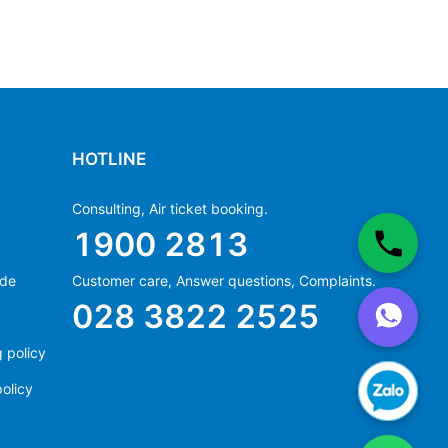
HOTLINE
Consulting, Air ticket booking.
1900 2813
ide
Customer care, Answer questions, Complaints.
Ms Hằng
028 3822 2525
(+84) 70 854 1213
Ms Huỳnh
 policy
(+84) 90 295 1213
olicy