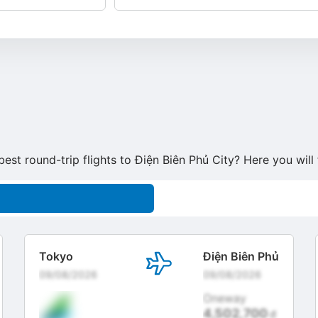
best round-trip flights to Điện Biên Phủ City? Here you will
Tokyo
Điện Biên Phủ
09/08/2026
09/08/2026
Oneway
4,502,700
đ