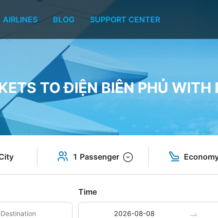
AIRLINES
BLOG
SUPPORT CENTER
KETS TO ĐIỆN BIÊN PHỦ WITH
City
1 Passenger
Econom
Time