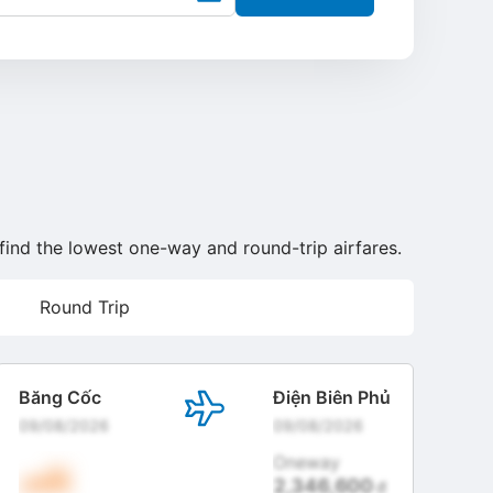
 find the lowest one-way and round-trip airfares.
Round Trip
Băng Cốc
Điện Biên Phủ
09/08/2026
09/08/2026
Oneway
2,346,600
đ