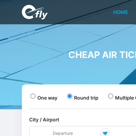
HOME
CHEAP AIR TIC
One way
Round trip
Multiple 
City / Airport