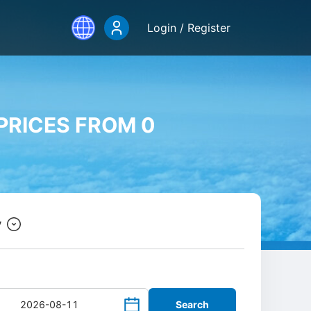
Login / Register
 PRICES FROM 0
y
Search