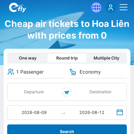
Cheap air tickets to Hoa Liên
with prices from 0
One way
Round trip
Multiple City
1 Passenger
Economy
Search