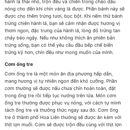
hành lá thái nhỏ, trộn đều và chiên trong chảo dầu
nóng cho đến khi chín vàng là được. Phần bánh này sẽ
được cho thêm trứng tươi, bọc bột. Khi nếm thử bánh
trứng chiên hành lá, bạn sẽ cảm nhận được hương vị
thơm ngon, đặc trưng của hành lá, lòng đỏ trứng tan
chảy béo ngậy. Nếu như không thích ăn phiên bản
trứng sống, bạn có thể yêu cầu đầu bếp chế biến
trứng kỹ hơn, chín đều như mong muốn của mình.
Cơm ống tre
Cơm ống tre là một món ăn địa phương hấp dẫn,
mang hương vị tự nhiên ngon đến khó cưỡng. Phần
cơm thường sẽ được nấu chưa chín hoàn toàn, đặt
trong ống tre rồi tiếp tục nướng trên lửa. Món cơm
ống tre thường được phục vụ nóng, với cách tự mình
tách ống tre và thưởng thức ngay sau đó. Cơm ống
tre ở thành phố Hoa Liên thường sẽ được ăn kèm với
thịt lợn muối. Cơm sẽ được trộn đều cùng với thịt lợn