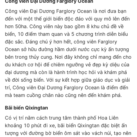
Công viên Đại Dương Farglory Ocean
Công viên Đại Dương Farglory Ocean là nơi đưa bạn
đến với một thế giới biển độc đáo với quy mô lên đến
hơn 50ha. Công viên này bao gồm 8 khu chủ đề về
biển, 10 điểm tham quan và 5 chương trình diễn biểu
đặc sắc. Đáng chú ý hơn hết, công viên Farglory
Ocean sở hữu đường hầm dưới nước cực kỳ ấn tượng
bên trong thủy cung. Nơi đây không chỉ mang đến cho
du khách cơ hội để chiêm ngưỡng vẻ đẹp kỳ diệu của
đại dương mà còn là hành trình học hỏi và khám phá
về đời sống biển. Với sự kết hợp giữa giáo dục và giải
trí, Công viên Đại Dương Farglory Ocean là điểm đến
mà team cuồng chân nào cũng nên đến khám phá.
Bãi biển Qixingtan
Có vị trí nằm cách trung tâm thành phố Hoa Liên
khoảng 10 phút đi xe, bãi biển Qixingtan đặc biệt ấn
tượng với đường bờ biển ôm sát vào vách núi, tạo nên