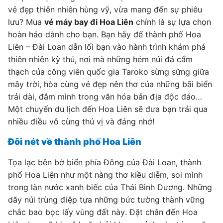
vẻ đẹp thiên nhiên hùng vỹ, vừa mang đến sự phiêu
lưu? Mua
vé máy bay đi Hoa Liên
chính là sự lựa chọn
hoàn hảo dành cho bạn. Bạn hãy để thành phố Hoa
Liên – Đài Loan dẫn lối bạn vào hành trình khám phá
thiên nhiên kỳ thú, nơi mà những hẻm núi đá cẩm
thạch của công viên quốc gia Taroko sừng sững giữa
mây trời, hòa cùng vẻ đẹp nên thơ của những bãi biển
trải dài, đắm mình trong văn hóa bản địa độc đáo…
Một chuyến du lịch đến Hoa Liên sẽ đưa bạn trải qua
nhiều điều vô cùng thú vị và đáng nhớ!
Đôi nét về thành phố Hoa Liên
Tọa lạc bên bờ biển phía Đông của Đài Loan, thành
phố Hoa Liên như một nàng thơ kiều diễm, soi mình
trong làn nước xanh biếc của Thái Bình Dương. Những
dãy núi trùng điệp tựa những bức tường thành vững
chắc bao bọc lấy vùng đất này. Đặt chân đến Hoa