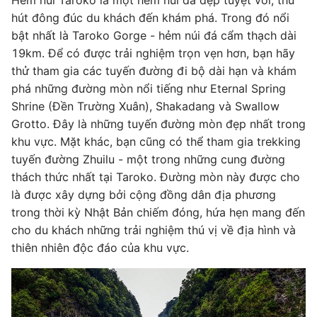
Hẻm núi Taroko là một hẻm núi đá đẹp tuyệt vời, thu
hút đông đúc du khách đến khám phá. Trong đó nổi
bật nhất là Taroko Gorge - hẻm núi đá cẩm thạch dài
19km. Để có được trải nghiệm trọn vẹn hơn, bạn hãy
thử tham gia các tuyến đường đi bộ dài hạn và khám
phá những đường mòn nổi tiếng như Eternal Spring
Shrine (Đền Trường Xuân), Shakadang và Swallow
Grotto. Đây là những tuyến đường mòn đẹp nhất trong
khu vực. Mặt khác, bạn cũng có thể tham gia trekking
tuyến đường Zhuilu - một trong những cung đường
thách thức nhất tại Taroko. Đường mòn này được cho
là được xây dựng bởi cộng đồng dân địa phương
trong thời kỳ Nhật Bản chiếm đóng, hứa hẹn mang đến
cho du khách những trải nghiệm thú vị về địa hình và
thiên nhiên độc đáo của khu vực.