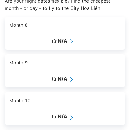
Are your flight dates flexible? Find the cheapest
month - or day - to fly to the City Hoa Liên
Month 8
N/A
từ
Month 9
N/A
từ
Month 10
N/A
từ