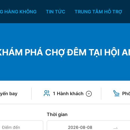
G HÀNG KHÔNG
TIN TỨC
TRUNG TÂM HỖ TRỢ
KHÁM PHÁ CHỢ ĐÊM TẠI HỘI A
yến bay
1 Hành khách
Phổ
Thời gian