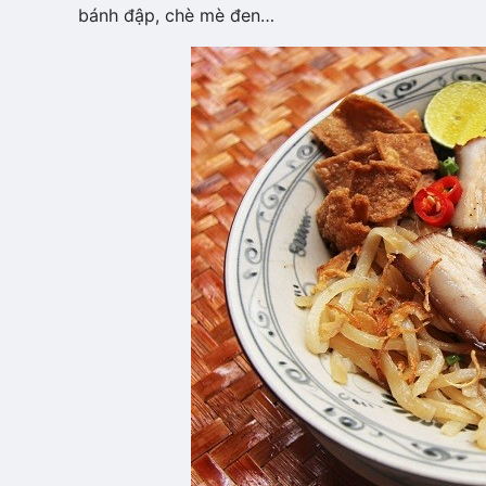
bánh đập, chè mè đen…