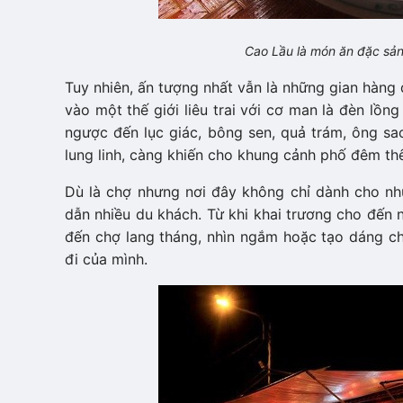
Cao Lầu là món ăn đặc sản
Tuy nhiên, ấn tượng nhất vẫn là những gian hàng
vào một thế giới liêu trai với cơ man là đèn lồng 
ngược đến lục giác, bông sen, quả trám, ông sao,
lung linh, càng khiến cho khung cảnh phố đêm t
Dù là chợ nhưng nơi đây không chỉ dành cho n
dẫn nhiều du khách. Từ khi khai trương cho đến 
đến chợ lang tháng, nhìn ngắm hoặc tạo dáng c
đi của mình.