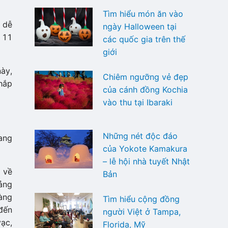
Tìm hiểu món ăn vào
g dễ
ngày Halloween tại
 11
các quốc gia trên thế
giới
ày,
Chiêm ngưỡng vẻ đẹp
hắp
của cánh đồng Kochia
vào thu tại Ibaraki
Những nét độc đáo
ang
của Yokote Kamakura
– lễ hội nhà tuyết Nhật
 về
Bản
ảng
àng
Tìm hiểu cộng đồng
đến
người Việt ở Tampa,
ạc,
Florida, Mỹ