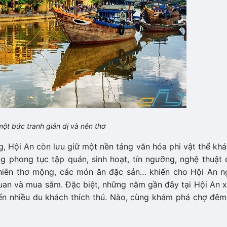
ột bức tranh giản dị và nên thơ
g, Hội An còn lưu giữ một nền tảng văn hóa phi vật thể kh
 phong tục tập quán, sinh hoạt, tín ngưỡng, nghệ thuật 
 nhiên thơ mộng, các món ăn đặc sản… khiến cho Hội An n
an và mua sắm. Đặc biệt, những năm gần đây tại Hội An x
ến nhiều du khách thích thú. Nào, cùng khám phá chợ đêm 