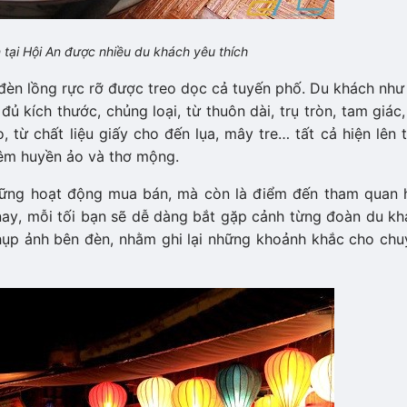
 tại Hội An được nhiều du khách yêu thích
 đèn lồng rực rỡ được treo dọc cả tuyến phố. Du khách như
đủ kích thước, chủng loại, từ thuôn dài, trụ tròn, tam giác,
 từ chất liệu giấy cho đến lụa, mây tre… tất cả hiện lên 
hêm huyền ảo và thơ mộng.
hững hoạt động mua bán, mà còn là điểm đến tham quan 
nay, mỗi tối bạn sẽ dễ dàng bắt gặp cảnh từng đoàn du kh
hụp ảnh bên đèn, nhằm ghi lại những khoảnh khắc cho chu