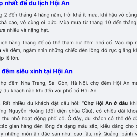
 nhất để du lịch Hội An
ng 2 đến tháng 4 hàng năm, trời khá ít mưa, khí hậu vô cùn
 khá cao, vô cùng oi bức. Mùa mưa từ tháng 10 đến tháng
a nhiều và nặng hạt.
ịch hàng tháng để có thể tham dự đêm phố cổ. Vào dịp n
n
về đêm, ngắm nhìn những chiếc đèn lồng đỏ rực giăng k
p lễ lớn.
đêm siêu xinh tại Hội An
 chợ đêm Nha Trang, Sài Gòn, Hà Nội. chợ đêm Hội An m
ỳ du khách nào khi đến với phố cổ Hội An.
Rất nhiều du khách đặt câu hỏi: “
Chợ Hội An ở đâu
khi
ờng Nguyễn Hoàng (đối diện chùa Cầu), có chiều dài kho
 thu nhỏ hoạt động phố cổ. Ở đây, du khách có thể dễ d
các gian hàng đèn lồng đa dạng màu sắc, kiểu dáng cho 
y những món ăn đặc sản như: cao lầu, mỳ Quảng, bánh v