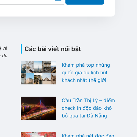
ị và
Các bài viết nổi bật
n du
Khám phá top những
quốc gia du lịch hút
khách nhất thế giới
Cầu Trần Thị Lý – điểm
check in độc đáo khó
bỏ qua tại Đà Nẵng
Khám phá nét độc đáo