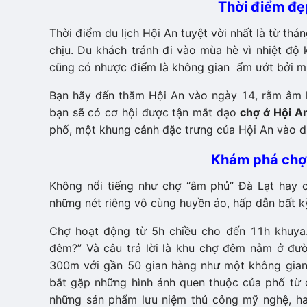
Thời điểm đẹp
Thời điểm du lịch Hội An tuyệt vời nhất là từ thá
chịu. Du khách tránh đi vào mùa hè vì nhiệt độ
cũng có nhược điểm là không gian ẩm ướt bởi mư
Bạn hãy đến thăm Hội An vào ngày 14, rằm âm l
bạn sẽ có cơ hội được tận mắt dạo
chợ ở Hội A
phố, một khung cảnh đặc trưng của Hội An vào dị
Khám phá chợ 
Không nổi tiếng như chợ “âm phủ” Đà Lạt hay
những nét riêng vô cùng huyền ảo, hấp dẫn bất k
Chợ hoạt động từ 5h chiều cho đến 11h khuya. 
đêm?” Và câu trả lời là khu chợ đêm nằm ở đư
300m với gần 50 gian hàng như một không gian
bắt gặp những hình ảnh quen thuộc của phố từ 
những sản phẩm lưu niệm thủ công mỹ nghệ, ha