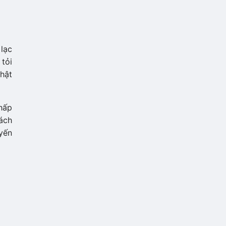
 lạc
 tỏi
thật
hấp
ách
yến