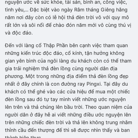
nguyện ước về sức khỏe, tài sản, bình an, công việc,
tình yêu,... Đặc biệt vào ngày Rằm tháng Giêng hằng
năm nơi đây còn có lễ hội thả đèn trời vô với quy mô
rất lớn và sôi nổi để chào đón năm mới vô cùng thú vị
và độc đáo.
Đến với làng cổ Thập Phần bên cạnh việc tham quan
những kiến trúc độc đáo, cổ kính, tận hưởng không
gian yên bình của ngôi làng du khách còn có thể tham
gia trải nghiệm thả đèn lồng cùng người dân địa
phương. Một trong những địa điểm thả đèn lồng đẹp
nhất ở đây chính là con đường ray Pingxi. Tại đây du
khách có thể ghé vào các cửa hiệu để mua một chiếc
đèn lồng sau đó tự tay mình viết những ước nguyện
lên trên và thả chúng lên bầu trời. Theo quan niệm của
người dân ở đây hễ ai viết những điều ước nguyện lên
trên những chiếc đèn trời và thả lên không trung nhằm
thỉnh cầu đến thượng đế thì sẽ được nhìn thấy và ban
thành hiện thực.