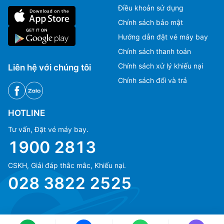
Điều khoản sử dụng
Chính sách bảo mật
Hướng dẫn đặt vé máy bay
Chính sách thanh toán
Chính sách xử lý khiếu nại
Liên hệ với chúng tôi
Chính sách đổi và trả
HOTLINE
Tư vấn, Đặt vé máy bay.
1900 2813
CSKH, Giải đáp thắc mắc, Khiếu nại.
Ms Hằng
Ms Hằng
028 3822 2525
(+84) 70 854 1213
(+84) 70 854 1213
Ms Huỳnh
Ms Huỳnh
(+84) 90 295 1213
(+84) 90 295 1213