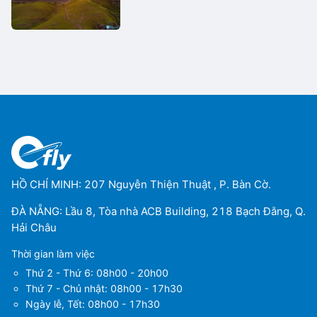
HỒ CHÍ MINH: 207 Nguyễn Thiện Thuật , P. Bàn Cờ.
ĐÀ NẴNG: Lầu 8, Tòa nhà ACB Building, 218 Bạch Đằng, Q.
Hải Châu
Thời gian làm việc
Thứ 2 - Thứ 6: 08h00 - 20h00
Thứ 7 - Chủ nhật: 08h00 - 17h30
Ngày lễ, Tết: 08h00 - 17h30