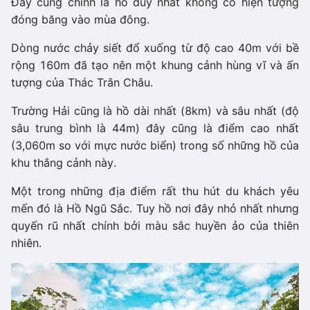
Đây cũng chính là hồ duy nhất không có hiện tượng
đóng băng vào mùa đông.
Dòng nước chảy siết đổ xuống từ độ cao 40m với bề
rộng 160m đã tạo nên một khung cảnh hùng vĩ và ấn
tượng của Thác Trân Châu.
Trường Hải cũng là hồ dài nhất (8km) và sâu nhất (độ
sâu trung bình là 44m) đây cũng là điểm cao nhất
(3,060m so với mực nước biển) trong số những hồ của
khu thắng cảnh này.
Một trong những địa điểm rất thu hút du khách yêu
mến đó là Hồ Ngũ Sắc. Tuy hồ nơi đây nhỏ nhất nhưng
quyến rũ nhất chính bởi màu sắc huyền ảo của thiên
nhiên.