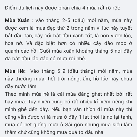
Điểm du lịch này được phân chia 4 mùa rất rõ rệt:
Mùa Xuân
: vào tháng 2-5 (đầu) mỗi năm, mùa này
được xem là mùa đẹp thứ 2 trong năm vì lúc này tuyết
bắt đầu tan, cây cối bắt đầu xanh tốt, lá non vươn lộc,
hoa nở. Và đặc biệt hơn có nhiều cây đào mọc ở
quanh các hồ. Cuối mùa xuân khoảng tháng 5 nơi đây
đã bắt đầu lác đác có mưa rồi nhé.
Mùa Hè:
Vào tháng 5-9 (đầu tháng) mỗi năm, mùa
này thường mưa, tiết trời nóng, ẩm, hồ lúc này chưa
đầy nước lắm.
Theo mình mùa hè là cái mùa đáng ghét nhất bởi rất
hay mưa. Tuy nhiên cũng có rất nhiều kỉ niệm riêng khi
mình ghé đến đây. Nếu bạn vẫn thích đi mùa này thì
cũng vẫn được vì là mưa ở đây 1 lát thôi là nó lại tạnh,
mưa có nét giống mưa ở Sài gòn nhưng mưa kiểu lâm
thâm chứ cũng không mưa quá to đâu nha.