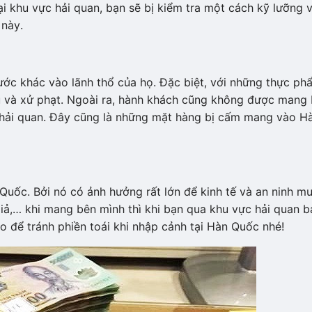
 khu vực hải quan, bạn sẽ bị kiểm tra một cách kỹ lưỡng 
 này.
c khác vào lãnh thổ của họ. Đặc biệt, với những thực ph
 thu và xử phạt. Ngoài ra, hành khách cũng không được mang 
khải quan. Đây cũng là những mặt hàng bị cấm mang vào H
ốc. Bởi nó có ảnh hưởng rất lớn để kinh tế và an ninh m
 giả,… khi mang bên mình thì khi bạn qua khu vực hải quan b
eo để tránh phiền toái khi nhập cảnh tại Hàn Quốc nhé!