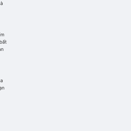
và
ẩm
bất
àn
ua
ạn