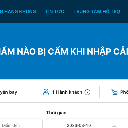
G HÀNG KHÔNG
TIN TỨC
TRUNG TÂM HỖ TRỢ
ẨM NÀO BỊ CẤM KHI NHẬP C
yến bay
1 Hành khách
Phổ
Thời gian