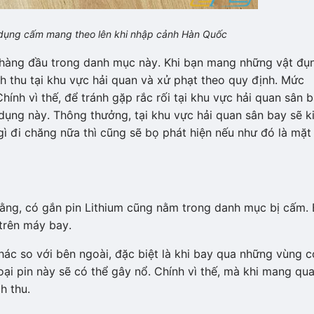
 dụng cấm mang theo lên khi nhập cảnh Hàn Quốc
 hàng đầu trong danh mục này. Khi bạn mang những vật đụ
ch thu tại khu vực hải quan và xử phạt theo quy định. Mức
ính vì thế, để tránh gặp rắc rối tại khu vực hải quan sân 
dụng này. Thông thưởng, tại khu vực hải quan sân bay sẽ 
gì đi chăng nữa thì cũng sẽ bọ phát hiện nếu như đó là mặt
bằng, có gắn pin Lithium cũng nằm trong danh mục bị cấm. 
 trên máy bay.
ác so với bên ngoài, đặc biệt là khi bay qua những vùng c
oại pin này sẽ có thể gây nổ. Chính vì thế, mà khi mang qu
h thu.