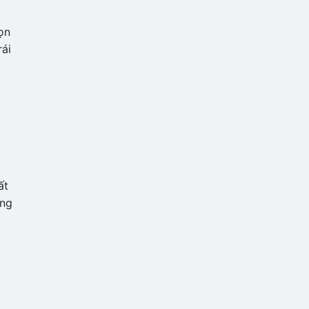
ọn
rái
ất
ũng