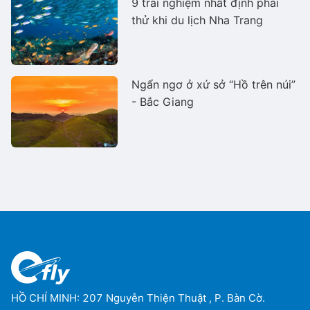
9 trải nghiệm nhất định phải
thử khi du lịch Nha Trang
Ngẩn ngơ ở xứ sở “Hồ trên núi”
- Bắc Giang
HỒ CHÍ MINH: 207 Nguyễn Thiện Thuật , P. Bàn Cờ.