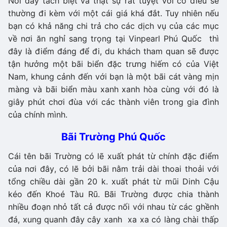
Nơi đây tách biệt và thật sự rất tuyệt vời có điều sẽ
thường đi kèm với một cái giá khá đắt. Tuy nhiên nếu
bạn có khả năng chi trả cho các dịch vụ của các mục
về nơi ăn nghỉ sang trọng tại Vinpearl Phú Quốc thì
đây là điểm đáng để đi, du khách tham quan sẽ được
tận hưởng một bãi biển đặc trưng hiếm có của Việt
Nam, khung cảnh đến với bạn là một bãi cát vàng mịn
màng và bãi biển màu xanh xanh hòa cùng với đó là
giây phút chơi đùa với các thành viên trong gia đình
của chính mình.
Bãi Trường Phú Quốc
Cái tên bãi Trường có lẽ xuất phát từ chính đặc điểm
của nơi đây, có lẽ bởi bãi nằm trải dài thoai thoải với
tổng chiều dài gần 20 k. xuất phát từ mũi Dinh Cậu
kéo đến Khoé Tàu Rũ. Bãi Trường được chia thành
nhiều đoạn nhỏ tất cả được nối với nhau từ các ghềnh
đá, xung quanh đây cây xanh xa xa có làng chài thấp