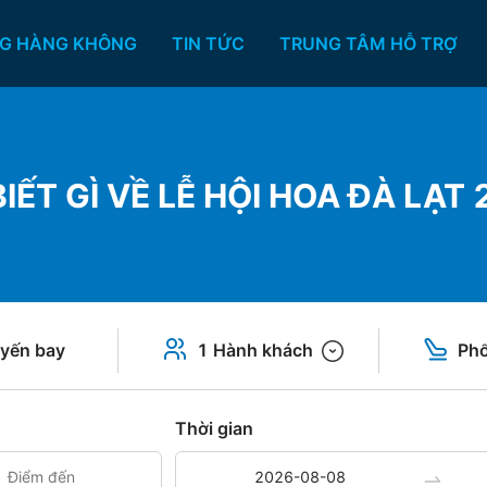
G HÀNG KHÔNG
TIN TỨC
TRUNG TÂM HỖ TRỢ
IẾT GÌ VỀ LỄ HỘI HOA ĐÀ LẠT
yến bay
1 Hành khách
Phổ
Thời gian