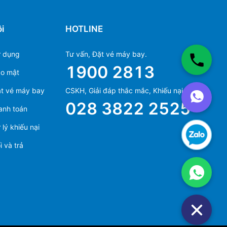
i
HOTLINE
ử dụng
Tư vấn, Đặt vé máy bay.
1900 2813
ảo mật
Ms Hằng
t vé máy bay
CSKH, Giải đáp thắc mắc, Khiếu nại.
(+84) 70 854 1213
028 3822 2525
anh toán
Ms Huỳnh
(+84) 90 295 1213
lý khiếu nại
 và trả
Ms Hằng
(+84) 70 854 1213
Ms Huỳnh
(+84) 90 295 1213