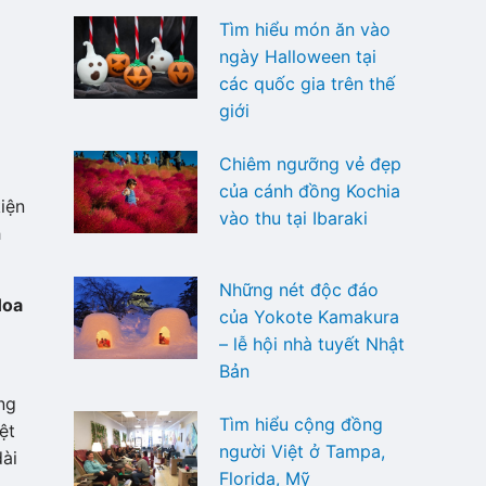
Tìm hiểu món ăn vào
ngày Halloween tại
các quốc gia trên thế
giới
Chiêm ngưỡng vẻ đẹp
của cánh đồng Kochia
iện
vào thu tại Ibaraki
h
Những nét độc đáo
Hoa
của Yokote Kamakura
– lễ hội nhà tuyết Nhật
Bản
ng
Tìm hiểu cộng đồng
ệt
người Việt ở Tampa,
dài
Florida, Mỹ