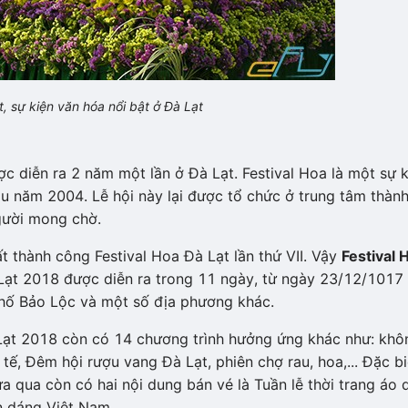
, sự kiện văn hóa nổi bật ở Đà Lạt
ợc diễn ra 2 năm một lần ở Đà Lạt. Festival Hoa là một sự k
ầu năm 2004. Lễ hội này lại được tổ chức ở trung tâm thàn
người mong chờ.
thành công Festival Hoa Đà Lạt lần thứ VII. Vậy
Festival 
 Lạt 2018 được diễn ra trong 11 ngày, từ ngày 23/12/1017
phố Bảo Lộc và một số địa phương khác.
 Lạt 2018 còn có 14 chương trình hưởng ứng khác như: khô
tế, Đêm hội rượu vang Đà Lạt, phiên chợ rau, hoa,... Đặc bi
 qua còn có hai nội dung bán vé là Tuần lễ thời trang áo 
ên dáng Việt Nam.