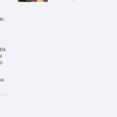
ắc
 Đà
al
ội
oa