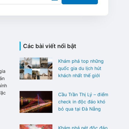
Các bài viết nổi bật
Khám phá top những
quốc gia du lịch hút
gia
khách nhất thế giới
ản
ính
đặc
Cầu Trần Thị Lý – điểm
check in độc đáo khó
bỏ qua tại Đà Nẵng
Khám phá nét độc đáo