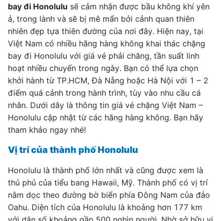
bay đi Honolulu
sẽ cảm nhận được bầu không khí yên
ả, trong lành và sẽ bị mê mẩn bởi cảnh quan thiên
nhiên đẹp tựa thiên đường của nơi đây. Hiện nay, tại
Việt Nam có nhiều hãng hàng không khai thác chặng
bay đi Honolulu với giá vé phải chăng, tần suất linh
hoạt nhiều chuyến trong ngày. Bạn có thể lựa chọn
khởi hành từ TP.HCM, Đà Nẵng hoặc Hà Nội với 1 – 2
điểm quá cảnh trong hành trình, tùy vào nhu cầu cá
nhân. Dưới dây là thông tin giá vé chặng Việt Nam –
Honolulu cập nhật từ các hãng hàng không. Bạn hãy
tham khảo ngay nhé!
Vị trí của thành phố Honolulu
Honolulu là thành phố lớn nhất và cũng được xem là
thủ phủ của tiểu bang Hawaii, Mỹ. Thành phố có vị trí
nằm dọc theo đường bờ biển phía Đông Nam của đảo
Oahu. Diện tích của Honolulu là khoảng hơn 177 km
với dân số khoảng gần 500 nghìn người. Nhờ sở hữu vị