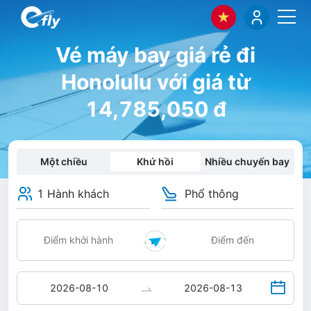
Vé máy bay giá rẻ đi
Honolulu với giá từ
14,785,050 đ
Một chiều
Khứ hồi
Nhiều chuyến bay
1 Hành khách
Phổ thông