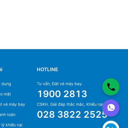
i
HOTLINE
ử dụng
Tư vấn, Đặt vé máy bay.
1900 2813
ảo mật
Ms Hằng
t vé máy bay
CSKH, Giải đáp thắc mắc, Khiếu nại.
(+84) 70 854 1213
028 3822 2525
anh toán
Ms Huỳnh
(+84) 90 295 1213
lý khiếu nại