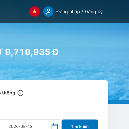
Đăng nhập / Đăng ký
Ừ 9,719,935 Đ
 thông
Tìm kiếm