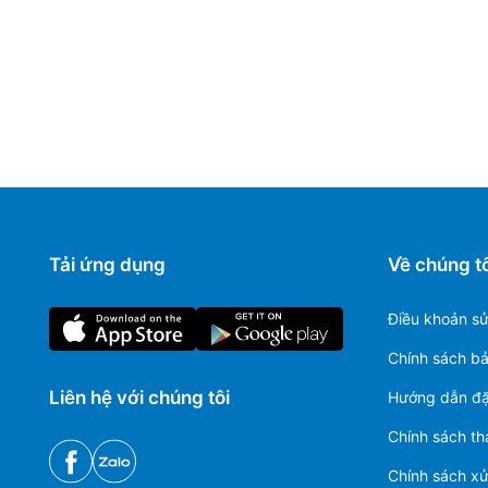
Tải ứng dụng
Về chúng tô
Điều khoản s
Chính sách b
Liên hệ với chúng tôi
Hướng dẫn đặ
Chính sách th
Chính sách xử 