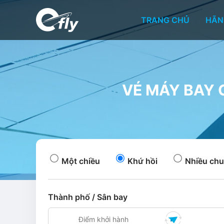
TRANG CHỦ
HÃN
VÉ MÁY BAY G
Một chiều
Khứ hồi
Nhiều chu
Thành phố / Sân bay