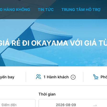
G HÀNG KHÔNG
TIN TỨC
TRUNG TÂM HỖ TRỢ
IÁ RẺ ĐI OKAYAMA VỚI GIÁ T
yến bay
1 Hành khách
Phổ
Thời gian