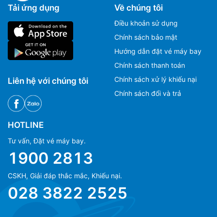
Tải ứng dụng
Về chúng tôi
Điều khoản sử dụng
Chính sách bảo mật
Hướng dẫn đặt vé máy bay
Chính sách thanh toán
Chính sách xử lý khiếu nại
Liên hệ với chúng tôi
Chính sách đổi và trả
HOTLINE
Tư vấn, Đặt vé máy bay.
1900 2813
CSKH, Giải đáp thắc mắc, Khiếu nại.
Ms Hằng
Ms Hằng
028 3822 2525
(+84) 70 854 1213
(+84) 70 854 1213
Ms Huỳnh
Ms Huỳnh
(+84) 90 295 1213
(+84) 90 295 1213