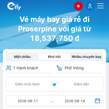
Vé máy bay giá rẻ đi
Proserpine với giá từ
18,537,750 đ
Một chiều
Khứ hồi
Nhiều chuyến bay
1 Hành khách
Phổ thông