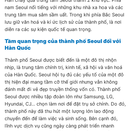
Hàn chảy qua trung tâm Seoul thành 2 khu vực. Phía
nam Seoul nổi tiếng với những khu nhà xa hoa và các
trung tâm mua sắm sầm uất. Trong khi phía Bắc Seoul
lưu giữ văn hoá và kí ức lịch sử của thành phố, là nơi
diễn ra các sự kiện quốc tế quan trọng.
Tầm quan trọng của thành phố Seoul đối với
Hàn Quốc
Thành phố Seoul được biết đến là một đô thị nhộn
nhịp, là trung tâm chính trị, kinh tế, xã hội và văn hoá
của Hàn Quốc. Seoul hội tụ đủ các yếu tố của một đô
thị hiện đại mang tầm cỡ thế giới nhưng vẫn không
đánh mất đi vẻ đẹp truyền thống vốn có. Thành phố
Seoul được nhiều tập đoàn lớn như Samsung, LG,
Hyundai, CJ… chọn làm nơi để đặt trụ sở chính. Do đó,
thành phố này đã thu hút một lượng lớn lao động
chuyển đến để làm việc và sinh sống. Bên cạnh đó,
lĩnh vực dịch vụ cũng ngày càng phát triển nhanh