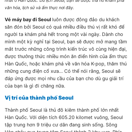
nhất ở Hàn Quốc. Du lịch Seoul, bạn sẽ được tha hồ khám phá
văn hóa, lịch sử và ẩm thực nơi đây.
Vé máy bay đi Seoul
luôn được đông đảo du khách
săn đón bởi Seoul có quá nhiều điều thú vị rất khó để
người ta khám phá hết trong một vài ngày. Dành cho
mình một kỳ nghỉ tại Seoul, bạn sẽ được mở mang tầm
mắt trước những công trình kiến trúc vô cùng hiện đại,
được thưởng thức nhiều món ăn điển hình của ẩm thực
Hàn Quốc, hoặc khám phá về văn hóa K-pop, thăm thú
những cung điện cổ xưa… Có thể nói rằng, Seoul sẽ
đáp ứng được mọi nhu cầu của bạn cho dù gu giải trí
của bạn là gì đi chăng nữa.
Vị trí của thành phố Seoul
Thành phố Seoul là thủ đô kiêm thành phố lớn nhất
Hàn Quốc. Với diện tích 605.20 kilomet vuông, Seoul
tập trung hơn 9 triệu cư dân đang sinh sống. Sông