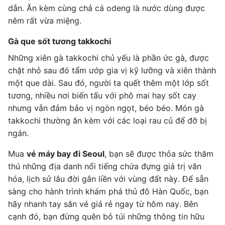
dẫn. Ăn kèm cùng chả cá odeng là nước dùng được
nêm rất vừa miệng.
Gà que sốt tương takkochi
Những xiên gà takkochi chủ yếu là phần ức gà, được
chặt nhỏ sau đó tẩm ướp gia vị kỹ lưỡng và xiên thành
một que dài. Sau đó, người ta quết thêm một lớp sốt
tương, nhiều nơi biến tấu với phô mai hay sốt cay
nhưng vẫn đảm bảo vị ngòn ngọt, béo béo. Món gà
takkochi thường ăn kèm với các loại rau củ để đỡ bị
ngán.
Mua
vé máy bay đi Seoul
, bạn sẽ được thỏa sức thăm
thú những địa danh nổi tiếng chứa đựng giá trị văn
hóa, lịch sử lâu đời gắn liền với vùng đất này. Để sẵn
sàng cho hành trình khám phá thủ đô Hàn Quốc, bạn
hãy nhanh tay săn vé giá rẻ ngay từ hôm nay. Bên
cạnh đó, bạn đừng quên bỏ túi những thông tin hữu