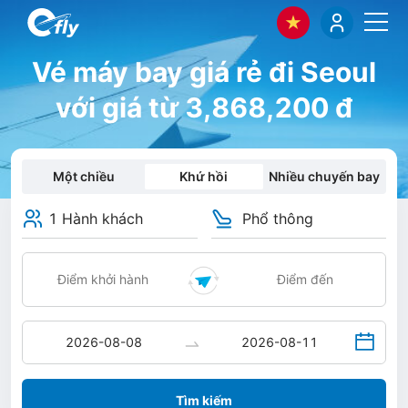
Vé máy bay giá rẻ đi Seoul
với giá từ 3,868,200 đ
Một chiều
Khứ hồi
Nhiều chuyến bay
1 Hành khách
Phổ thông
Tìm kiếm