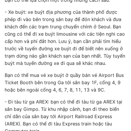
bạn có thể lựa chọn một trong những cách sau:
- Xe buýt: xe buýt địa phương của thành phố được
phép đi vào bên trong sân bay để đón khách và đưa
khách đến các trạm trung chuyển chính ở Seoul. Bạn
cũng có thể đi xe buýt limousine với các tiện nghi cao
cấp hơn và phí đắt hơn. Lưu ý, bạn cần phải tìm hiểu
trước về tuyến đường xe buýt đi để biết nên xuống ở
trạm dừng nào gần khách sạn của bạn nhất. Tùy tuyến
buýt mà tuyến đường xe đi qua sẽ khác nhau.
Bạn có thể mua vé xe buýt ở quầy bán vé Airport Bus
Ticket Booth bên trong Ga tới sân bay 1F, cổng 4, 9
hoặc bên ngoài cổng 4, 6, 7, 8, 11, 13 và 9C.
- Đi tàu từ ga AREX: bạn có thể đi tàu từ ga AREX tại
sân bay Gimpo. Từ khu nhập cảnh, bạn đi theo biển
chỉ dẫn của sân bay tới Airport Railroad Express
(AREX). Bạn có thể đi tàu Express train hoặc tàu