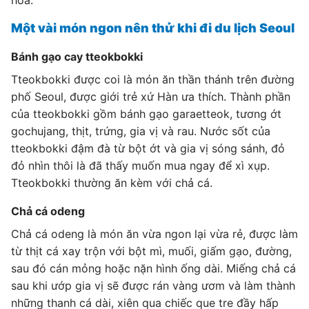
hóa.
Một vài món ngon nên thử khi đi du lịch Seoul
Bánh gạo cay tteokbokki
Tteokbokki được coi là món ăn thần thánh trên đường
phố Seoul, được giới trẻ xứ Hàn ưa thích. Thành phần
của tteokbokki gồm bánh gạo garaetteok, tương ớt
gochujang, thịt, trứng, gia vị và rau. Nước sốt của
tteokbokki đậm đà từ bột ớt và gia vị sóng sánh, đỏ
đỏ nhìn thôi là đã thấy muốn mua ngay để xì xụp.
Tteokbokki thường ăn kèm với chả cá.
Chả cá odeng
Chả cá odeng là món ăn vừa ngon lại vừa rẻ, được làm
từ thịt cá xay trộn với bột mì, muối, giấm gạo, đường,
sau đó cán mỏng hoặc nặn hình ống dài. Miếng chả cá
sau khi ướp gia vị sẽ được rán vàng ươm và làm thành
những thanh cá dài, xiên qua chiếc que tre đầy hấp