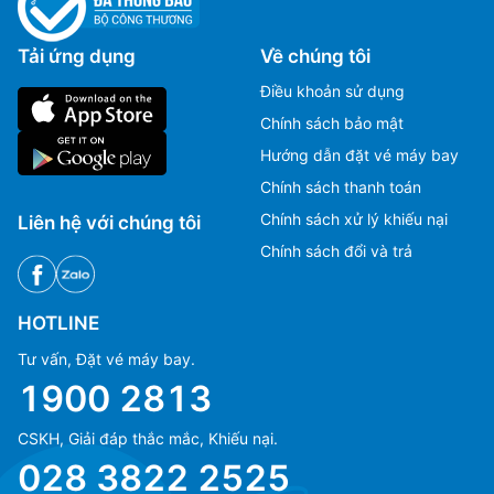
Tải ứng dụng
Về chúng tôi
Điều khoản sử dụng
Chính sách bảo mật
Hướng dẫn đặt vé máy bay
Chính sách thanh toán
Chính sách xử lý khiếu nại
Liên hệ với chúng tôi
Chính sách đổi và trả
HOTLINE
Tư vấn, Đặt vé máy bay.
1900 2813
CSKH, Giải đáp thắc mắc, Khiếu nại.
Ms Hằng
Ms Hằng
028 3822 2525
(+84) 70 854 1213
(+84) 70 854 1213