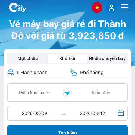
Vé máy bay giá rẻ đi Thành
Đô với giá từ 3,923,850 đ
Một chiều
Khứ hồi
Nhiều chuyến bay
1 Hành khách
Phổ thông
Tìm kiếm