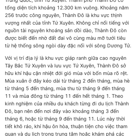
Trung Quốc, tỉnh Tứ Xuyên. Thành phố Thành Đô có
tổng diện tích khoảng 12.300 km vuông. Khoảng năm
256 trước công nguyên, Thành Đô là khu vực thịnh
vượng nhất của tỉnh Tứ Xuyên. Không chỉ nổi tiếng với
nguồn tài nguyên khoáng sản dồi dào, Thành Đô còn
được biết đến nhờ đất đai vô cùng màu mỡ tưới tiêu
từ hệ thống sông ngòi dày đặc nối với sông Dương Tử.
Với vị trí địa lý là khu vực giáp ranh giữa cao nguyên
Tây Bắc Tứ Xuyên và lưu vực Tứ Xuyên, Thành Đô sở
hữu khí hậu cận nhiệt đới gió mùa với bốn mùa rõ rệt.
Mùa xuân ở đây kéo dài từ tháng 2 đến tháng, mùa hè
từ tháng 5 đến tháng, mùa thu từ tháng 9 đến tháng
11 và mùa đông từ tháng 11 đến hết tháng 1. Theo
kinh nghiệm của nhiều du khách từng đi du lịch Thành
Đô, bạn nên đến nơi đây vào khoảng tháng 3 đến
tháng 6, hoặc từ tháng 9 đến tháng 11. Lúc này thời
tiết khô ráo, khí hậu ôn hòa, thuận tiện cho việc tham
quan và du lịch trong trung tâm hoặc khám phá các