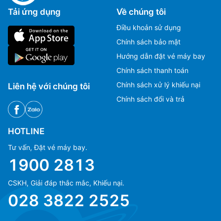
Tải ứng dụng
Về chúng tôi
Điều khoản sử dụng
Chính sách bảo mật
Hướng dẫn đặt vé máy bay
Chính sách thanh toán
Chính sách xử lý khiếu nại
Liên hệ với chúng tôi
Chính sách đổi và trả
HOTLINE
Tư vấn, Đặt vé máy bay.
1900 2813
CSKH, Giải đáp thắc mắc, Khiếu nại.
Ms Hằng
Ms Hằng
028 3822 2525
(+84) 70 854 1213
(+84) 70 854 1213
Ms Huỳnh
Ms Huỳnh
(+84) 90 295 1213
(+84) 90 295 1213