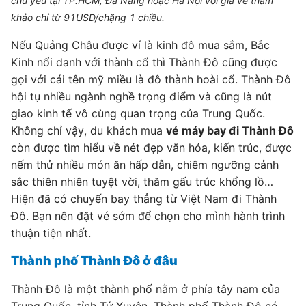
chủ yếu tại TP.HCM, Đà Nẵng hoặc Hà Nội với giá vé tham
khảo chỉ từ 91USD/chặng 1 chiều.
Nếu Quảng Châu được ví là kinh đô mua sắm, Bắc
Kinh nổi danh với thành cổ thì Thành Đô cũng được
gọi với cái tên mỹ miều là đô thành hoài cổ. Thành Đô
hội tụ nhiều ngành nghề trọng điểm và cũng là nút
giao kinh tế vô cùng quan trọng của Trung Quốc.
Không chỉ vậy, du khách mua
vé máy bay đi Thành Đô
còn được tìm hiểu về nét đẹp văn hóa, kiến trúc, được
nếm thử nhiều món ăn hấp dẫn, chiêm ngưỡng cảnh
sắc thiên nhiên tuyệt vời, thăm gấu trúc khổng lồ…
Hiện đã có chuyến bay thẳng từ Việt Nam đi Thành
Đô. Bạn nên đặt vé sớm để chọn cho mình hành trình
thuận tiện nhất.
Thành phố Thành Đô ở đâu
Thành Đô là một thành phố nằm ở phía tây nam của