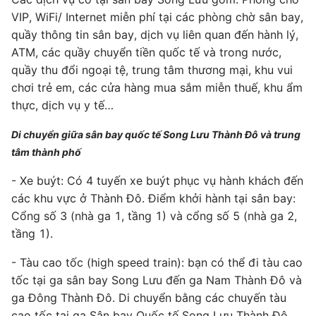
VIP, WiFi/ Internet miễn phí tại các phòng chờ sân bay,
quầy thông tin sân bay, dịch vụ liên quan đến hành lý,
ATM, các quầy chuyển tiền quốc tế và trong nước,
quầy thu đổi ngoại tệ, trung tâm thương mại, khu vui
chơi trẻ em, các cửa hàng mua sắm miễn thuế, khu ẩm
thực, dịch vụ y tế…
Di chuyển giữa sân bay quốc tế Song Lưu Thành Đô và trung
tâm thành phố
- Xe buýt: Có 4 tuyến xe buýt phục vụ hành khách đến
các khu vực ở Thành Đô. Điểm khởi hành tại sân bay:
Cổng số 3 (nhà ga 1, tầng 1) và cổng số 5 (nhà ga 2,
tầng 1).
- Tàu cao tốc (high speed train): bạn có thể đi tàu cao
tốc tại ga sân bay Song Lưu đến ga Nam Thành Đô và
ga Đông Thành Đô. Di chuyển bằng các chuyến tàu
cao tốc tại ga Sân bay Quốc tế Song Lưu Thành Đô,