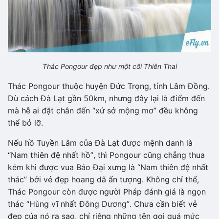
Thác Pongour đẹp như một cõi Thiên Thai
Thác Pongour thuộc huyện Đức Trọng, tỉnh Lâm Đồng.
Dù cách Đà Lạt gần 50km, nhưng đây lại là điểm đến
mà hễ ai đặt chân đến “xứ sở mộng mơ” đều không
thể bỏ lỡ.
Nếu hồ Tuyền Lâm của Đà Lạt được mệnh danh là
“Nam thiên đệ nhất hồ”, thì Pongour cũng chẳng thua
kém khi được vua Bảo Đại xưng là “Nam thiên đệ nhất
thác” bởi vẻ đẹp hoang dã ấn tượng. Không chỉ thế,
Thác Pongour còn được người Pháp đánh giá là ngọn
thác “Hùng vĩ nhất Đông Dương”. Chưa cần biết vẻ
đẹp của nó ra sao, chỉ riêng những tên gọi quá mức