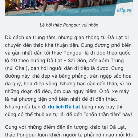
Lễ hội thác Pongour vui nhộn
Dù cách xa trung tâm, nhưng giao thông từ Đà Lạt di
chuyển đến thác khá thuận tiện. Cung đường phổ biến
và gần nhất dẫn tới thác Pongour là đi dọc theo quốc
lộ 20 theo hướng Đà Lạt – Sài Gòn, đến xóm Trung
(núi Chai), bạn hỏi người dân đi tiếp là được. Cung
đường này khá đẹp và bằng phẳng, tràn ngập sắc hoa
dã quỳ, hoa điệp vàng. Nhưng bạn cần cẩn thận, vì có
những đoạn đổ đèo, ôm cua nguy hiểm. Ô tô, xe máy
là hai phương tiện phổ biến nhất để đi đến thác.
Nhưng nếu bạn đi
du lịch Đà Lạt
bằng máy bay thì
cũng có thể thuê xe tự lái để đến “chốn thần tiên” này!
Cùng với những điểm đến ấn tượng khác tại Đà Lạt,
thác Pongour luôn khiến người ta phải nôn nao mỗi khi