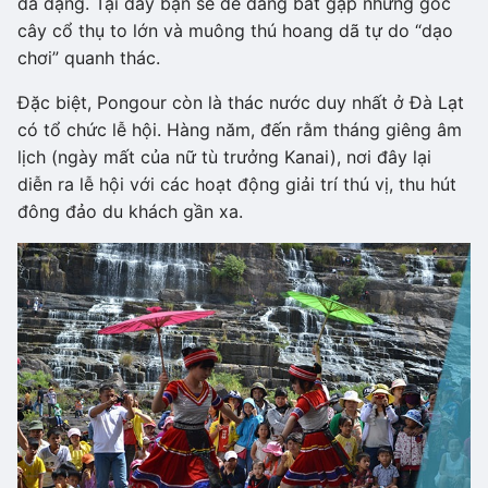
đa dạng. Tại đây bạn sẽ dễ dàng bắt gặp những gốc
cây cổ thụ to lớn và muông thú hoang dã tự do “dạo
chơi” quanh thác.
Đặc biệt, Pongour còn là thác nước duy nhất ở Đà Lạt
có tổ chức lễ hội. Hàng năm, đến rằm tháng giêng âm
lịch (ngày mất của nữ tù trưởng Kanai), nơi đây lại
diễn ra lễ hội với các hoạt động giải trí thú vị, thu hút
đông đảo du khách gần xa.