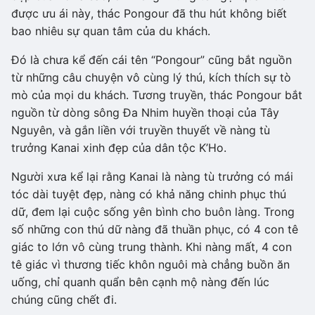
được ưu ái này, thác Pongour đã thu hút không biết
bao nhiêu sự quan tâm của du khách.
Đó là chưa kể đến cái tên “Pongour” cũng bắt nguồn
từ những câu chuyện vô cùng lý thú, kích thích sự tò
mò của mọi du khách. Tương truyền, thác Pongour bắt
nguồn từ dòng sông Đa Nhim huyền thoại của Tây
Nguyên, và gắn liền với truyền thuyết về nàng tù
trưởng Kanai xinh đẹp của dân tộc K’Ho.
Người xưa kể lại rằng Kanai là nàng tù trưởng có mái
tóc dài tuyệt đẹp, nàng có khả năng chinh phục thú
dữ, đem lại cuộc sống yên bình cho buôn làng. Trong
số những con thú dữ nàng đã thuần phục, có 4 con tê
giác to lớn vô cùng trung thành. Khi nàng mất, 4 con
tê giác vì thương tiếc khôn nguôi mà chẳng buồn ăn
uống, chỉ quanh quẩn bên cạnh mộ nàng đến lúc
chúng cũng chết đi.