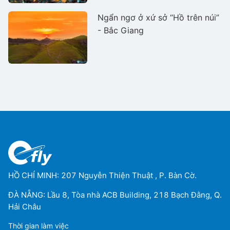
Ngẩn ngơ ở xứ sở “Hồ trên núi”
- Bắc Giang
HỒ CHÍ MINH: 207 Nguyễn Thiện Thuật , P. Bàn Cờ.
ĐÀ NẴNG: Lầu 8, Tòa nhà ACB Building, 218 Bạch Đằng, Q.
Hải Châu
Thời gian làm việc