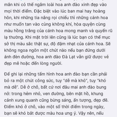
mắn khi có thể ngắm loài hoa anh đào xinh đẹp vào
mọi thời điểm. Đặc biệt vào lúc ban mai hay hoàng
hôn, khi những tia nắng rọi chiếu thì những cánh hoa
như muốn tan vào cùng không khí, hòa quyện cùng
màu hồng trắng của cánh hoa mong manh và quyến rũ
lạ thường. Khi mặt trời lên cũng là lúc bạn có thể mục
sở thị màu sắc thật sự, độ đậm nhạt của cánh hoa. Sẽ
không ngoa ngôn một chút nào nếu bạn đứng dưới
ánh đèn đường, hoa anh đào Đà Lạt vẫn giữ được vẻ
đẹp mê hoặc đến lòng người.
Để ghi lại những tấm hình hoa anh đào bạn cần phải
bỏ ra một chút công sức, tuy “dễ mà khó”, tuy “khó
mà dễ”. Dễ ở chỗ, bất cứ nơi đâu mai anh đào bung
nở: trong hẻm nhỏ, ven đường, bên mặt hồ, khung
cảnh xung quanh cũng bừng sáng, ấn tượng, đẹp đẽ.
Điểm khó ở chỗ, vào một số thời điểm trong ngày,
bạn sẽ khó bắt được màu hoa ưng ý. Vậy nên, nếu