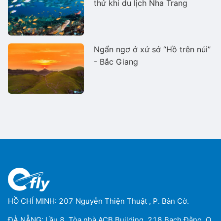
thử khi du lịch Nha Trang
Ngẩn ngơ ở xứ sở “Hồ trên núi”
- Bắc Giang
HỒ CHÍ MINH: 207 Nguyễn Thiện Thuật , P. Bàn Cờ.
ĐÀ NẴNG: Lầu 8, Tòa nhà ACB Building, 218 Bạch Đằng, Q.