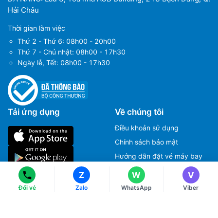
Hải Châu
Thời gian làm việc
Thứ 2 - Thứ 6: 08h00 - 20h00
Thứ 7 - Chủ nhật: 08h00 - 17h30
Ngày lễ, Tết: 08h00 - 17h30
Tải ứng dụng
Về chúng tôi
Ms Hằng
Ms Hằng
Điều khoản sử dụng
(+84) 70 854 1213
(+84) 70 854 1213
Chính sách bảo mật
Ms Huỳnh
Ms Huỳnh
(+84) 90 295 1213
(+84) 90 295 1213
Hướng dẫn đặt vé máy bay
Chính sách thanh toán
Z
W
V
Chính sách xử lý khiếu nại
Liên hệ với chúng tôi
Đổi vé
Zalo
WhatsApp
Viber
Chính sách đổi và trả