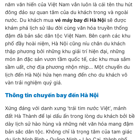
năm văn hiến của Việt Nam vẫn luôn là cái tên thu hút
đông đảo sự quan tâm của du khách trong và ngoài
nước. Du khách mua
vé máy bay đi Hà Nội
sẽ được
khám phá lịch sử lâu đời cùng văn hóa truyền thống
đậm đà bản sắc dân tộc Việt Nam. Bên cạnh các khu
phố đầy hoài niệm, Hà Nội cũng níu chân du khách
thập phương bởi những khu giải trí hiện đại, những
món ăn đặc sản vươn tầm quốc tế, các khu mua sắm
sầm uất, chợ địa phương nhộn nhịp… Một chuyến du
lịch đến Hà Nội hứa hẹn mang đến cho du khách vô
vàn trải nghiệm quý giá.
Thông tin chuyến bay đến Hà Nội
Xứng đáng với danh xưng ‘trái tim nước Việt’, mảnh
đất Hà Thành để lại dấu ấn trong lòng du khách bởi bề
dày lịch sử hào hùng và những nét văn hóa mang đậm
bản sắc dân tộc. Không chỉ là trọng tâm của tam giác
du lịch Ninh Bình - Quảng Ninh - Lào Cai, thành phố