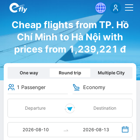
Cheap flights from TP. Hồ
Chí Minh to Hà Nội with
prices from 1,239,221 đ
One way
Round trip
Multiple City
1 Passenger
Economy