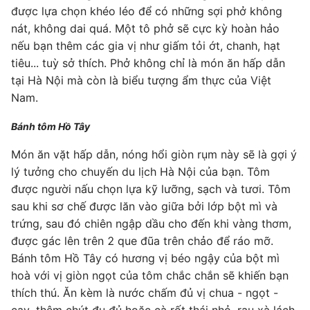
được lựa chọn khéo léo để có những sợi phở không
nát, không dai quá. Một tô phở sẽ cực kỳ hoàn hảo
nếu bạn thêm các gia vị như giấm tỏi ớt, chanh, hạt
tiêu... tuỳ sở thích. Phở không chỉ là món ăn hấp dẫn
tại Hà Nội mà còn là biểu tượng ẩm thực của Việt
Nam.
Bánh tôm Hồ Tây
Món ăn vặt hấp dẫn, nóng hổi giòn rụm này sẽ là gợi ý
lý tưởng cho chuyến du lịch Hà Nội của bạn. Tôm
được người nấu chọn lựa kỹ lưỡng, sạch và tươi. Tôm
sau khi sơ chế được lăn vào giữa bởi lớp bột mì và
trứng, sau đó chiên ngập dầu cho đến khi vàng thơm,
được gác lên trên 2 que đũa trên chảo để ráo mỡ.
Bánh tôm Hồ Tây có hương vị béo ngậy của bột mì
hoà với vị giòn ngọt của tôm chắc chắn sẽ khiến bạn
thích thú. Ăn kèm là nước chấm đủ vị chua - ngọt -