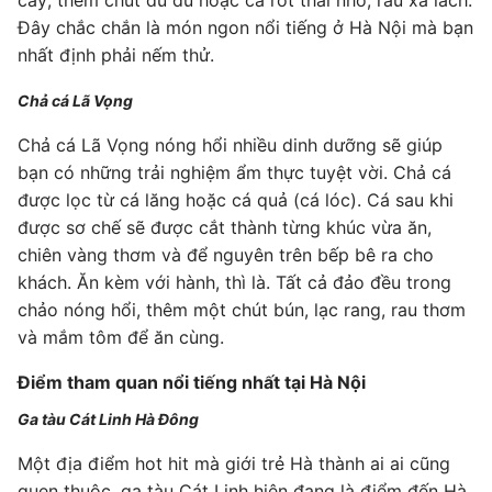
cay, thêm chút đu đủ hoặc cà rốt thái nhỏ, rau xà lách.
Đây chắc chắn là món ngon nổi tiếng ở Hà Nội mà bạn
nhất định phải nếm thử.
Chả cá Lã Vọng
Chả cá Lã Vọng nóng hổi nhiều dinh dưỡng sẽ giúp
bạn có những trải nghiệm ẩm thực tuyệt vời. Chả cá
được lọc từ cá lăng hoặc cá quả (cá lóc). Cá sau khi
được sơ chế sẽ được cắt thành từng khúc vừa ăn,
chiên vàng thơm và để nguyên trên bếp bê ra cho
khách. Ăn kèm với hành, thì là. Tất cả đảo đều trong
chảo nóng hổi, thêm một chút bún, lạc rang, rau thơm
và mắm tôm để ăn cùng.
Điểm tham quan nổi tiếng nhất tại Hà Nội
Ga tàu Cát Linh Hà Đông
Một địa điểm hot hit mà giới trẻ Hà thành ai ai cũng
quen thuộc, ga tàu Cát Linh hiện đang là điểm đến Hà