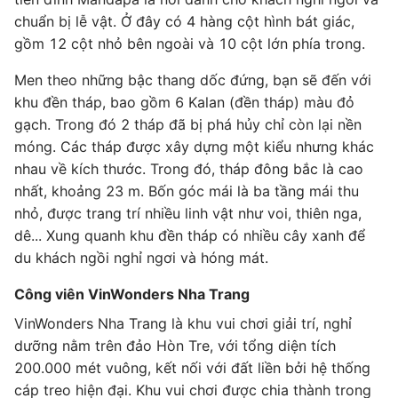
chuẩn bị lễ vật. Ở đây có 4 hàng cột hình bát giác,
gồm 12 cột nhỏ bên ngoài và 10 cột lớn phía trong.
Men theo những bậc thang dốc đứng, bạn sẽ đến với
khu đền tháp, bao gồm 6 Kalan (đền tháp) màu đỏ
gạch. Trong đó 2 tháp đã bị phá hủy chỉ còn lại nền
móng. Các tháp được xây dựng một kiểu nhưng khác
nhau về kích thước. Trong đó, tháp đông bắc là cao
nhất, khoảng 23 m. Bốn góc mái là ba tầng mái thu
nhỏ, được trang trí nhiều linh vật như voi, thiên nga,
dê... Xung quanh khu đền tháp có nhiều cây xanh để
du khách ngồi nghỉ ngơi và hóng mát.
Công viên VinWonders Nha Trang
VinWonders Nha Trang là khu vui chơi giải trí, nghỉ
dưỡng nằm trên đảo Hòn Tre, với tổng diện tích
200.000 mét vuông, kết nối với đất liền bởi hệ thống
cáp treo hiện đại. Khu vui chơi được chia thành trong