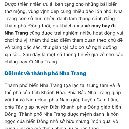
Được thiên nhiên ưu ái ban tặng cho những bãi biển
thơ mộng, vùng vịnh đẹp cùng nhiều đảo lớn nhỏ, Nha
Trang còn sở hữu nhiều danh lam thắng cảnh đáng
khám phá. Đồng thời, du khách mua
vé máy bay đi
Nha Trang
cũng được trải nghiệm nhiều hoạt động vui
chơi thú vị, thăm thú các điểm tham quan theo chủ đề
vô cùng đặc sắc, thư giãn tại các cơ sở nghỉ dưỡng
xịn sò… Sau đây là một số thông tin về giá vé cho các
chặng bay đi Nha Trang.
Đôi nét về thành phố Nha Trang
Thành phố biển Nha Trang tọa lạc tại trung tâm và là
thủ phủ của tỉnh Khánh Hòa. Phía Bắc Nha Trang giáp
với thị xã Ninh Hòa, phía Nam giáp huyện Cam Lâm,
phía Tây giáp huyện Diên Khánh, phía Đông giáp biển
Đông. Thành phố Nha Trang được mệnh danh là hòn
ngọc của biển Đông nhờ sở hữu những ‘món quà’ vô
cùng quý giá mà thiên nhiên ưu ái ban tặng.