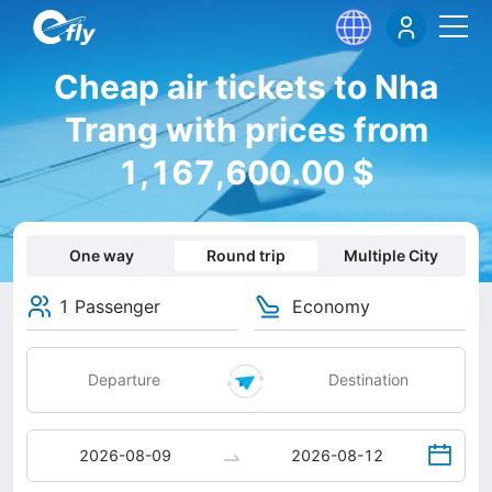
Cheap air tickets to Nha
Trang with prices from
1,167,600.00 $
One way
Round trip
Multiple City
1 Passenger
Economy