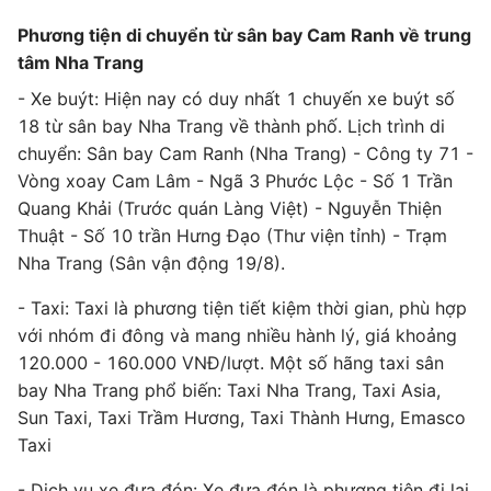
Phương tiện di chuyển từ sân bay Cam Ranh về trung
tâm Nha Trang
- Xe buýt: Hiện nay có duy nhất 1 chuyến xe buýt số
18 từ sân bay Nha Trang về thành phố. Lịch trình di
chuyển: Sân bay Cam Ranh (Nha Trang) - Công ty 71 -
Vòng xoay Cam Lâm - Ngã 3 Phước Lộc - Số 1 Trần
Quang Khải (Trước quán Làng Việt) - Nguyễn Thiện
Thuật - Số 10 trần Hưng Đạo (Thư viện tỉnh) - Trạm
Nha Trang (Sân vận động 19/8).
- Taxi: Taxi là phương tiện tiết kiệm thời gian, phù hợp
với nhóm đi đông và mang nhiều hành lý, giá khoảng
120.000 - 160.000 VNĐ/lượt. Một số hãng taxi sân
bay Nha Trang phổ biến: Taxi Nha Trang, Taxi Asia,
Sun Taxi, Taxi Trầm Hương, Taxi Thành Hưng, Emasco
Taxi
- Dịch vụ xe đưa đón: Xe đưa đón là phương tiện đi lại