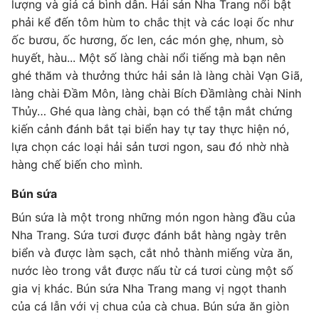
lượng và giá cả bình dân. Hải sản Nha Trang nổi bật
phải kể đến tôm hùm to chắc thịt và các loại ốc như
ốc bươu, ốc hương, ốc len, các món ghẹ, nhum, sò
huyết, hàu... Một số làng chài nổi tiếng mà bạn nên
ghé thăm và thưởng thức hải sản là làng chài Vạn Giã,
làng chài Đầm Môn, làng chài Bích Đầmlàng chài Ninh
Thủy… Ghé qua làng chài, bạn có thể tận mắt chứng
kiến cảnh đánh bắt tại biển hay tự tay thực hiện nó,
lựa chọn các loại hải sản tươi ngon, sau đó nhờ nhà
hàng chế biến cho mình.
Bún sứa
Bún sứa là một trong những món ngon hàng đầu của
Nha Trang. Sứa tươi được đánh bắt hàng ngày trên
biển và được làm sạch, cắt nhỏ thành miếng vừa ăn,
nước lèo trong vắt được nấu từ cá tươi cùng một số
gia vị khác. Bún sứa Nha Trang mang vị ngọt thanh
của cá lẫn với vị chua của cà chua. Bún sứa ăn giòn