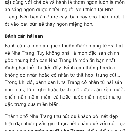
sật cùng với chả cá và hành lá thơm ngon luôn là món
ăn sáng ngon được nhiều người yêu thích tại Nha
Trang. Nếu bạn ăn được cay, bạn hãy cho thêm một ít
ớt vào bát bún sẽ thấy ngon miệng hơn.
Bánh căn hải sản
Bánh căn là món ăn quen thuộc được mang từ Đà Lạt
về Nha Trang. Tuy không phải là món đặc sản chính
gốc nhưng bán căn Nha Trang là món ăn bạn nhất
định phải thử khi đến đây. Bánh căn thông thường
không có nhân hoặc có nhân từ thịt heo, trứng cút…
Trong khi đó, bánh căn Nha Trang có nhân từ hải sản
như mực, tôm, ghẹ hoặc bạch tuộc được ăn kèm nước
chấm nắm nêm, mắm cá hoặc nước mắm ngọt mang
đặc trưng của miền biển.
Thành phố Nha Trang thu hút du khách bởi nét đẹp
hiện đại nhưng vẫn giữ được nét chân quê vốn có. Lựa
chọn mua
vé máy bay đi Nha Trang
, chắc chắn bạn sẽ