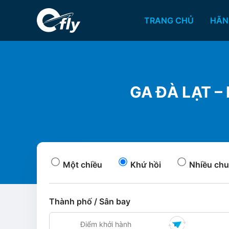
TRANG CHỦ
HÃN
GA ĐÀ LẠT –
Một chiều
Khứ hồi
Nhiều chu
Thành phố / Sân bay