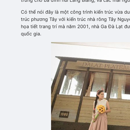
trưng cho ba đỉnh núi Lang Biang, và các mái ngó
Có thể nói đây là một công trình kiến trúc vừa d
trúc phương Tây với kiến trúc nhà rông Tây Ngu
họa tiết trang trí mà năm 2001, nhà Ga Đà Lạt đư
quốc gia.