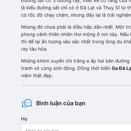
Đường sắt có 3 đường ray, thiết kế có răng cưa 
là kiểu đường sắt chỉ có ở Đà Lạt và Thuỵ Sĩ từ th
có tốc độ chạy chậm, nhưng đây lại là trải nghiệ
Nhưng đó chưa phải là điều hấp dẫn nhất. Một tr
phong cảnh thiên nhiên thơ mộng ở nơi này. Nếu
thì để lại ấn tượng sâu sắc nhất trong lòng du k
ray tàu hỏa.
Những khóm xuyến chi trắng e ấp hai bên đường 
tranh vô cùng sinh động. Đồng thời biến
Ga Đà Lạ
niệm thật đẹp.
Bình luận của bạn
Họ