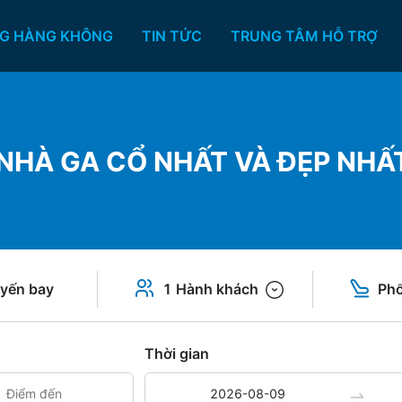
G HÀNG KHÔNG
TIN TỨC
TRUNG TÂM HỖ TRỢ
 NHÀ GA CỔ NHẤT VÀ ĐẸP NHẤ
yến bay
1 Hành khách
Phổ
Thời gian