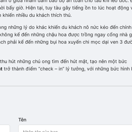
nằm ở giữa nhằm đảm bảo độ an toàn cho tàu khi leo dốc. 
ời bấy giờ. Hiện tại, tuy tàu gây tiếng ồn to lúc hoạt động 
m khiến nhiều du khách thích thú.
ong những lý do khác khiến du khách nô nức kéo đến chính
 không kể đến những chậu hoa được trồng ngay cổng nhà g
hách phải kể đến những bụi hoa xuyến chi mọc dại ven 3 đư
thu hút những chú ong tìm đến hút mật, tạo nên một bức
t
trở thành điểm “check – in” lý tưởng, với những bức hình 
Tên