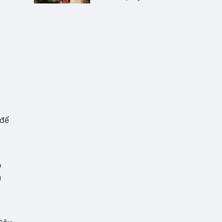
 để
ó
u