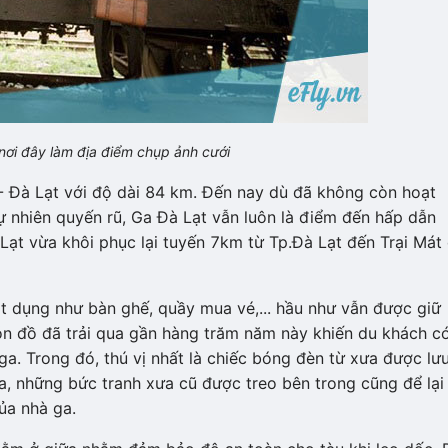
nơi đây làm địa điểm chụp ảnh cưới
 - Đà Lạt với độ dài 84 km. Đến nay dù đã không còn hoạt
ự nhiên quyến rũ, Ga Đà Lạt vẫn luôn là điểm đến hấp dẫn
Lạt vừa khôi phục lại tuyến 7km từ Tp.Đà Lạt đến Trại Mát
ật dụng như bàn ghế, quầy mua vé,... hầu như vẫn được giữ
n đồ đã trải qua gần hàng trăm năm này khiến du khách c
a. Trong đó, thú vị nhất là chiếc bóng đèn từ xưa được lư
a, những bức tranh xưa cũ được treo bên trong cũng để lại
ủa nhà ga.