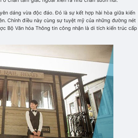
i ở chân tam giác ngoài xiên ra như chân sườn núi.
uyên dáng vừa độc đáo. Đó là sự kết hợp hài hòa giữa kiến
yên. Chính điều này cùng sự tuyệt mỹ của những đường nét
ợc Bộ Văn hóa Thông tin công nhận là di tích kiến trúc cấp