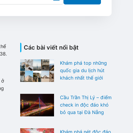
thể
Các bài viết nổi bật
38.
Khám phá top những
quốc gia du lịch hút
khách nhất thế giới
 ở
ng
Cầu Trần Thị Lý – điểm
check in độc đáo khó
bỏ qua tại Đà Nẵng
Khám phá nét độc đáo