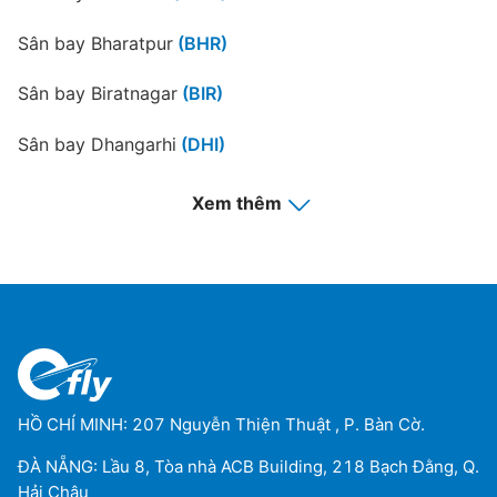
Sân bay Bharatpur
(BHR)
Sân bay Biratnagar
(BIR)
Sân bay Dhangarhi
(DHI)
Dolpa Airport
(DOP)
Xem thêm
Sân bay Janakpur
(JKR)
Jumla Airport
(JUM)
Sân bay Nepalganj
(KEP)
Phaplu Airport
(PPL)
HỒ CHÍ MINH: 207 Nguyễn Thiện Thuật , P. Bàn Cờ.
Sân bay Simara
(SIF)
ĐÀ NẴNG: Lầu 8, Tòa nhà ACB Building, 218 Bạch Đằng, Q.
Hải Châu