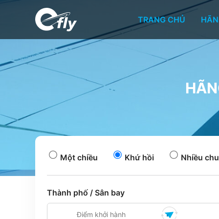
TRANG CHỦ
HÃN
HÃN
Một chiều
Khứ hồi
Nhiều chu
Thành phố / Sân bay