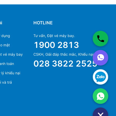
i
HOTLINE
ử dụng
Tư vấn, Đặt vé máy bay.
1900 2813
ảo mật
Ms Hằng
t vé máy bay
CSKH, Giải đáp thắc mắc, Khiếu nại.
(+84) 70 854 1213
028 3822 2525
anh toán
Ms Huỳnh
(+84) 90 295 1213
lý khiếu nại
 và trả
Ms Hằng
(+84) 70 854 1213
Ms Huỳnh
(+84) 90 295 1213