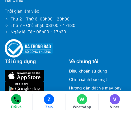
Hải Châu
Thời gian làm việc
Thứ 2 - Thứ 6: 08h00 - 20h00
Thứ 7 - Chủ nhật: 08h00 - 17h30
Ngày lễ, Tết: 08h00 - 17h30
Tải ứng dụng
Về chúng tôi
Ms Hằng
Ms Hằng
Điều khoản sử dụng
(+84) 70 854 1213
(+84) 70 854 1213
Chính sách bảo mật
Ms Huỳnh
Ms Huỳnh
(+84) 90 295 1213
(+84) 90 295 1213
Hướng dẫn đặt vé máy bay
Chính sách thanh toán
Z
W
V
Chính sách xử lý khiếu nại
Liên hệ với chúng tôi
Đổi vé
Zalo
WhatsApp
Viber
Chính sách đổi và trả