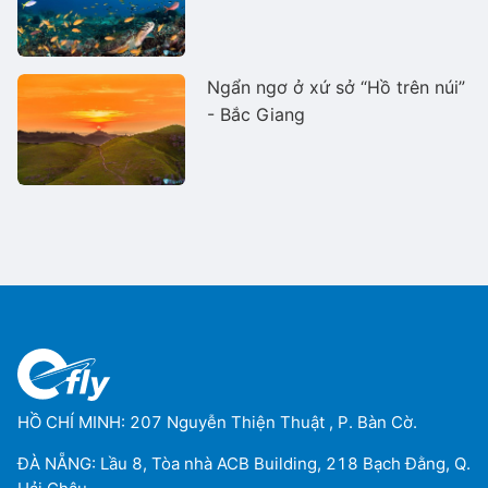
Ngẩn ngơ ở xứ sở “Hồ trên núi”
- Bắc Giang
HỒ CHÍ MINH: 207 Nguyễn Thiện Thuật , P. Bàn Cờ.
ĐÀ NẴNG: Lầu 8, Tòa nhà ACB Building, 218 Bạch Đằng, Q.