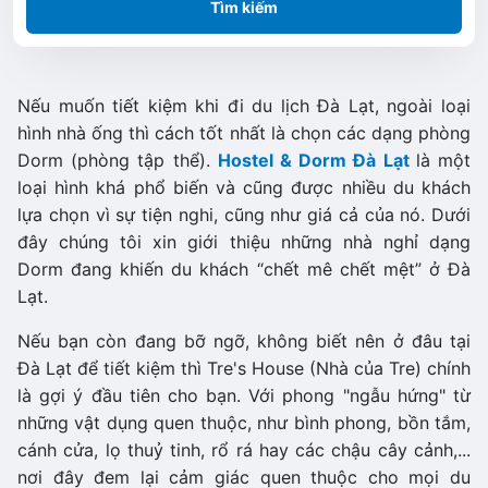
Tìm kiếm
Nếu muốn tiết kiệm khi đi du lịch Đà Lạt, ngoài loại
hình nhà ống thì cách tốt nhất là chọn các dạng phòng
Dorm (phòng tập thể).
Hostel & Dorm Đà Lạt
là một
loại hình khá phổ biến và cũng được nhiều du khách
lựa chọn vì sự tiện nghi, cũng như giá cả của nó. Dưới
đây chúng tôi xin giới thiệu những nhà nghỉ dạng
Dorm đang khiến du khách “chết mê chết mệt” ở Đà
Lạt.
Nếu bạn còn đang bỡ ngỡ, không biết nên ở đâu tại
Đà Lạt để tiết kiệm thì Tre's House (Nhà của Tre) chính
là gợi ý đầu tiên cho bạn. Với phong "ngẫu hứng" từ
những vật dụng quen thuộc, như bình phong, bồn tắm,
cánh cửa, lọ thuỷ tinh, rổ rá hay các chậu cây cảnh,...
nơi đây đem lại cảm giác quen thuộc cho mọi du