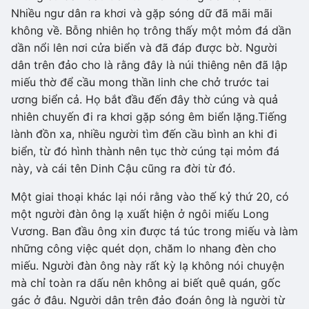
Nhiều ngư dân ra khơi và gặp sóng dữ đã mãi mãi
không về. Bỗng nhiên họ trông thấy một mỏm đá dần
dần nổi lên nơi cửa biển và đã đáp được bờ. Người
dân trên đảo cho là rằng đây là núi thiêng nên đã lập
miếu thờ để cầu mong thần linh che chở trước tai
ương biển cả. Họ bắt đầu đến đây thờ cúng và quả
nhiên chuyến đi ra khơi gặp sóng êm biển lặng.Tiếng
lành đồn xa, nhiều người tìm đến cầu bình an khi đi
biển, từ đó hình thành nên tục thờ cúng tại mỏm đá
này, và cái tên Dinh Cậu cũng ra đời từ đó.
Một giai thoại khác lại nói rằng vào thế kỷ thứ 20, có
một người đàn ông lạ xuất hiện ở ngôi miếu Long
Vương. Ban đầu ông xin được tá túc trong miếu và làm
những công việc quét dọn, chăm lo nhang đèn cho
miếu. Người đàn ông này rất kỳ lạ không nói chuyện
mà chỉ toàn ra dấu nên không ai biết quê quán, gốc
gác ở đâu. Người dân trên đảo đoán ông là người từ