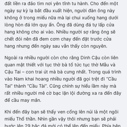
đất liền ra đảo tìm nơi yên tĩnh tu hành. Cho đến một
ngày sự kỳ lạ bắt đầu xuất hiện, người đàn ông này
không ở trong miếu nữa mà lại chui xuống hang dưới
lòng hòn đá lớn quy ẩn. Ông đã dùng đá tự lấp cửa
hang không cho ai vào. Nhiều người sợ rằng ông sẽ
chết đói nên đã đem cơm chay đến đặt trước cửa
hang nhưng đến ngày sau vẫn thấy còn nguyên.
Ngoài ra nhiều người còn cho rằng Dinh Cậu còn liên
quan mật thiết với tục thờ bà tổ tức tục thờ Mẫu và
Cậu Tai – con trai út mà bà cưng nhất. Trong quá trình
vào Nam khai hoang nhiều người đã gọi trệt đi “Cầu
Tai” thành “Cầu Tài”. Cũng chính sự hiểu lầm này mà
rất nhiều người mê cờ bạc lặn lội đường xa ra đến đây
để cầu may mắn.
Khi đến đây bạn sẽ thấy ven cổng lên núi là một ngôi
miếu Thổ thần. Nhìn gần vậy thôi nhưng bạn sẽ phải
bước lên 29 bậc đá mới có thể lên đến miếu. Phía bên