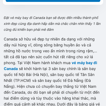
Đặt vé máy bay đi Canada bạn sẽ được đến nhiều thành phố
xinh đẹp cùng địa danh hấp dẫn mà chắc chắn nhìn thấy 1 lần
cũng đủ khiến bạn phải mê đắm
Canada sở hữu vẻ đẹp tự nhiên đa dạng với những
dãy núi hùng vĩ, dòng sông băng huyền ảo và cả
những hồ nước trong veo ẩn mình trong rừng rậm,…
tất cả đã tạo nên sức cuốn hút rất riêng cho xứ lá
phong. Tại Việt Nam hành khách mua
vé máy bay đi
Canada
sẽ khởi hành tại 3 sân bay chính là sân bay
quốc tế Nội Bài (Hà Nội), sân bay quốc tế Tân Sân
Nhất (TP.HCM) và sân bay quốc tế Đà Nẵng (Đà
Nẵng). Hiện chưa có chuyến bay thẳng từ Việt Nam
đến Canada, do đó bạn sẽ phải di chuyển từ một đến
hai điểm dừng và tùy thuộc vào hãng khai thác, mà
điểm quá cảnh sẽ khác nhau. Dưới đây là bảng giá vé