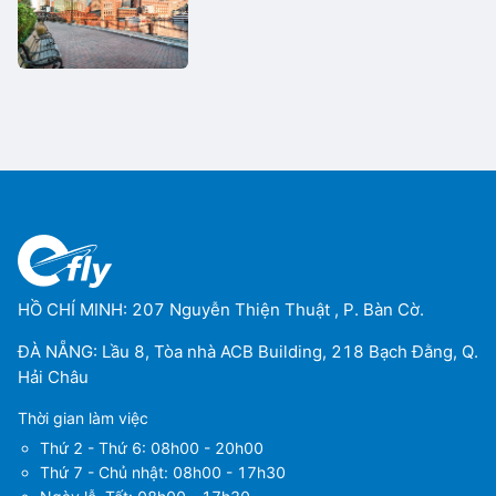
HỒ CHÍ MINH: 207 Nguyễn Thiện Thuật , P. Bàn Cờ.
ĐÀ NẴNG: Lầu 8, Tòa nhà ACB Building, 218 Bạch Đằng, Q.
Hải Châu
Thời gian làm việc
Thứ 2 - Thứ 6: 08h00 - 20h00
Ms Hằng
Ms Hằng
Thứ 7 - Chủ nhật: 08h00 - 17h30
(+84) 70 854 1213
(+84) 70 854 1213