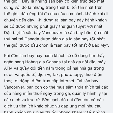
thế giới. Đây là những sân bay có kiến trúc đẹp mắt,
cùng với đó là những trang thiết bị tối tân nhất trên
thế giới, đáp ứng tối đa nhu cầu của hành khách khi di
chuyển đến đây. Khi dừng tại sân bay này hành khách
sẽ có được những phút giây thư giãn tuyệt vời nhất.
Đặc biệt là sân bay Vancouver là sân bay bận rộn nhất
thứ hai tại Canada được đánh giá là sân bay tốt nhất
thế giới được bầu chọn là “sân bay tốt nhất ở Bắc Mỹ”.
Khi đến sân bay này hành khách sẽ dễ dàng tìm thấy
ngân hàng Hoàng gia Canada tại nhà ga nội địa, máy
ATM và quầy đổi tiền nằm trong cả hai nhà ga trong
nước và quốc tế, dịch vụ fax, photocopy, thuê điện
thoại di động, điểm truy cập internet. Tại sân bay
Vancouver, bạn còn có thể mua sắm thỏa thích tại các
cửa hàng miễn thuế ngay trong ga, quản lý hành lý tại
các dịch vụ lưu trữ. Bên cạnh đó nơi đây còn có các
dịch vụ tiện ích khác phục vụ đáp ứng mọi nhu cầu
hành khách như: hiệu thuốc, phòng khám y tế, phòng