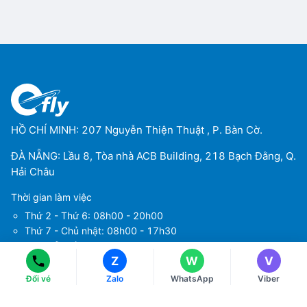
HỒ CHÍ MINH: 207 Nguyễn Thiện Thuật , P. Bàn Cờ.
ĐÀ NẴNG: Lầu 8, Tòa nhà ACB Building, 218 Bạch Đằng, Q.
Hải Châu
Ms Hằng
Ms Hằng
(+84) 70 854 1213
(+84) 70 854 1213
Thời gian làm việc
Ms Huỳnh
Ms Huỳnh
Thứ 2 - Thứ 6: 08h00 - 20h00
(+84) 90 295 1213
(+84) 90 295 1213
Thứ 7 - Chủ nhật: 08h00 - 17h30
Ngày lễ, Tết: 08h00 - 17h30
Z
W
V
Đổi vé
Zalo
WhatsApp
Viber