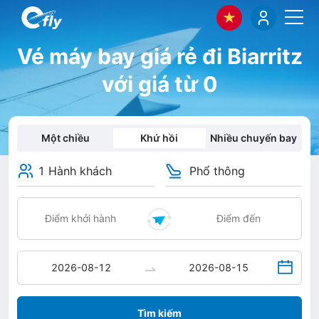
Vé máy bay giá rẻ đi Biarritz
với giá từ 0
Một chiều
Khứ hồi
Nhiều chuyến bay
1 Hành khách
Phổ thông
Tìm kiếm