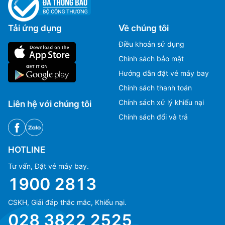
Tải ứng dụng
Về chúng tôi
Điều khoản sử dụng
Chính sách bảo mật
Hướng dẫn đặt vé máy bay
Chính sách thanh toán
Chính sách xử lý khiếu nại
Liên hệ với chúng tôi
Chính sách đổi và trả
HOTLINE
Tư vấn, Đặt vé máy bay.
1900 2813
CSKH, Giải đáp thắc mắc, Khiếu nại.
Ms Hằng
Ms Hằng
028 3822 2525
(+84) 70 854 1213
(+84) 70 854 1213