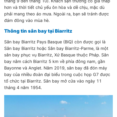
tháng 9 đến tháng 10). Khách sạn thường có giá thấp
hơn và thời tiết chủ yếu ôn hòa và dễ chịu, mặc dù
phải mang theo áo mưa. Ngoài ra, bạn sẽ tránh được
đám đông vào mùa hè.
Thông tin sân bay tại Biarritz
Sân bay Biarritz Pays Basque (BIQ) còn được gọi là
Sân bay Biarritz hoặc Sân bay Biarritz-Parme, là một
sân bay phục vụ Biarritz, Xứ Basque thuộc Pháp. Sân
bay nằm cách Biarritz 5 km về phía đông nam, gần
Bayonne và Anglet. Năm 2019, sân bay đã đón máy
bay của nhiều đoàn đại biểu trong cuộc họp G7 được
tổ chức tại Biarritz. Sân bay mở cửa vào ngày 11
tháng 4 năm 1954.