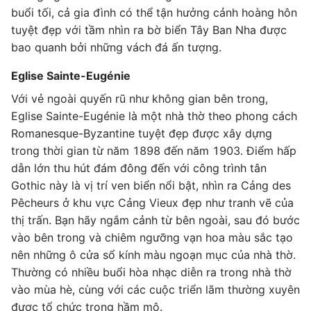
buổi tối, cả gia đình có thể tận hưởng cảnh hoàng hôn
tuyệt đẹp với tầm nhìn ra bờ biển Tây Ban Nha được
bao quanh bởi những vách đá ấn tượng.
Eglise Sainte-Eugénie
Với vẻ ngoài quyến rũ như không gian bên trong,
Eglise Sainte-Eugénie là một nhà thờ theo phong cách
Romanesque-Byzantine tuyệt đẹp được xây dựng
trong thời gian từ năm 1898 đến năm 1903. Điểm hấp
dẫn lớn thu hút đám đông đến với công trình tân
Gothic này là vị trí ven biển nổi bật, nhìn ra Cảng des
Pêcheurs ở khu vực Cảng Vieux đẹp như tranh vẽ của
thị trấn. Bạn hãy ngắm cảnh từ bên ngoài, sau đó bước
vào bên trong và chiêm ngưỡng vạn hoa màu sắc tạo
nên những ô cửa sổ kính màu ngoạn mục của nhà thờ.
Thường có nhiều buổi hòa nhạc diễn ra trong nhà thờ
vào mùa hè, cùng với các cuộc triển lãm thường xuyên
được tổ chức trong hầm mộ.