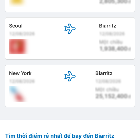
2,805,300
đ
Seoul
Biarritz
12/08/2026
12/08/2026
Một chiều
1,938,400
đ
New York
Biarritz
12/08/2026
12/08/2026
Một chiều
25,152,400
đ
Tìm thời điểm rẻ nhất để bay đến Biarritz