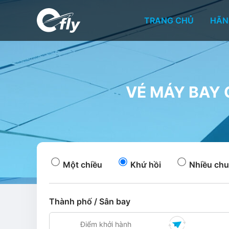
TRANG CHỦ
HÃN
VÉ MÁY BAY G
Một chiều
Khứ hồi
Nhiều chu
Thành phố / Sân bay