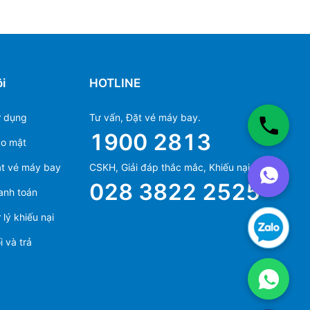
i
HOTLINE
ử dụng
Tư vấn, Đặt vé máy bay.
1900 2813
ảo mật
Ms Hằng
t vé máy bay
CSKH, Giải đáp thắc mắc, Khiếu nại.
(+84) 70 854 1213
028 3822 2525
anh toán
Ms Huỳnh
(+84) 90 295 1213
lý khiếu nại
 và trả
Ms Hằng
(+84) 70 854 1213
Ms Huỳnh
(+84) 90 295 1213