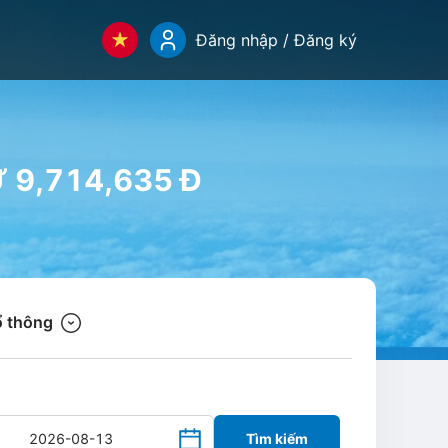
Đăng nhập / Đăng ký
Ừ 9,714,635 Đ
 thông
Tìm kiếm