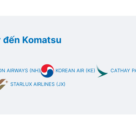
y đến Komatsu
ON AIRWAYS (NH)
KOREAN AIR (KE)
CATHAY PA
STARLUX AIRLINES (JX)