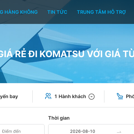
G HÀNG KHÔNG
TIN TỨC
TRUNG TÂM HỖ TRỢ
IÁ RẺ ĐI KOMATSU VỚI GIÁ T
yến bay
1 Hành khách
Phổ
Thời gian