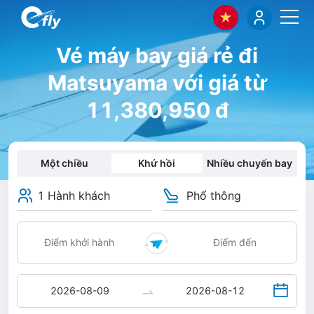
Vé máy bay giá rẻ đi
Matsuyama với giá từ
11,380,950 đ
Một chiều
Khứ hồi
Nhiều chuyến bay
1 Hành khách
Phổ thông