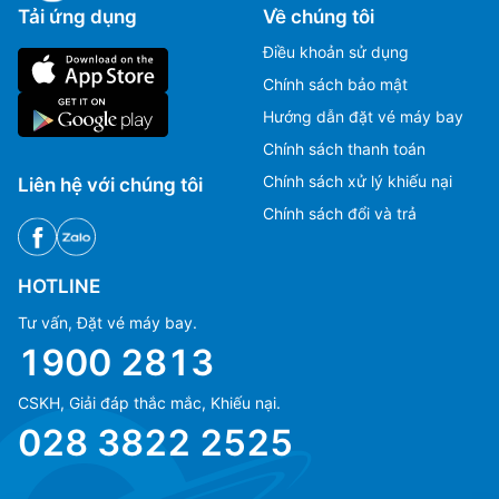
Tải ứng dụng
Về chúng tôi
Điều khoản sử dụng
Chính sách bảo mật
Hướng dẫn đặt vé máy bay
Chính sách thanh toán
Chính sách xử lý khiếu nại
Liên hệ với chúng tôi
Chính sách đổi và trả
HOTLINE
Tư vấn, Đặt vé máy bay.
1900 2813
CSKH, Giải đáp thắc mắc, Khiếu nại.
Ms Hằng
Ms Hằng
028 3822 2525
(+84) 70 854 1213
(+84) 70 854 1213
Ms Huỳnh
Ms Huỳnh
(+84) 90 295 1213
(+84) 90 295 1213