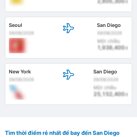
2,805,300
đ
Seoul
San Diego
09/08/2026
09/08/2026
Một chiều
1,938,400
đ
New York
San Diego
09/08/2026
09/08/2026
Một chiều
25,152,400
đ
Tìm thời điểm rẻ nhất để bay đến San Diego