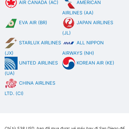
AIR CANADA (AC)
AMERICAN
AIRLINES (AA)
EVA AIR (BR)
JAPAN AIRLINES
(JL)
STARLUX AIRLINES
ALL NIPPON
(JX)
AIRWAYS (NH)
UNITED AIRLINES
KOREAN AIR (KE)
(UA)
CHINA AIRLINES
LTD. (CI)
Chỉ từ 538 USD, bạn đã mua được vé máy bay đi San Diego để