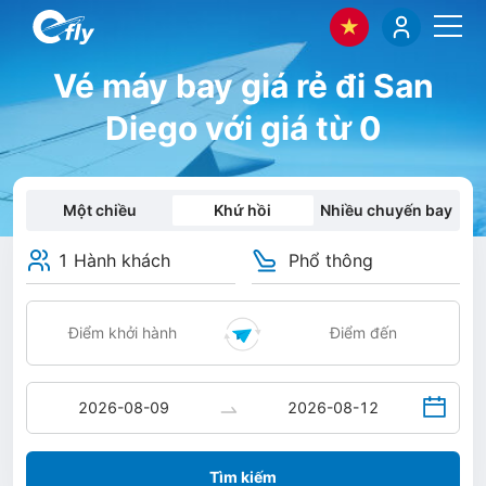
Vé máy bay giá rẻ đi San
Diego với giá từ 0
Một chiều
Khứ hồi
Nhiều chuyến bay
1 Hành khách
Phổ thông
Tìm kiếm