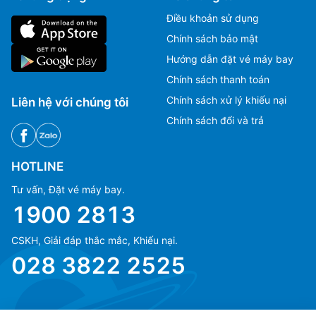
Điều khoản sử dụng
Chính sách bảo mật
Hướng dẫn đặt vé máy bay
Chính sách thanh toán
Chính sách xử lý khiếu nại
Liên hệ với chúng tôi
Chính sách đổi và trả
HOTLINE
Tư vấn, Đặt vé máy bay.
1900 2813
CSKH, Giải đáp thắc mắc, Khiếu nại.
Ms Hằng
Ms Hằng
028 3822 2525
(+84) 70 854 1213
(+84) 70 854 1213
Ms Huỳnh
Ms Huỳnh
(+84) 90 295 1213
(+84) 90 295 1213