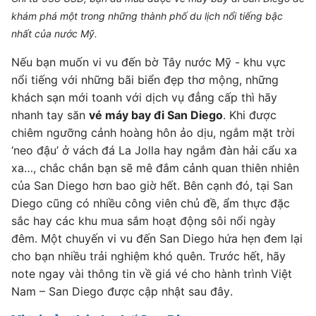
khám phá một trong những thành phố du lịch nổi tiếng bậc
nhất của nước Mỹ.
Nếu bạn muốn vi vu đến bờ Tây nước Mỹ - khu vực
nổi tiếng với những bãi biển đẹp thơ mộng, những
khách sạn mới toanh với dịch vụ đẳng cấp thì hãy
nhanh tay săn
vé máy bay đi San Diego
. Khi được
chiêm ngưỡng cảnh hoàng hôn ảo dịu, ngắm mặt trời
‘neo đậu’ ở vách đá La Jolla hay ngắm đàn hải cẩu xa
xa…, chắc chắn bạn sẽ mê đắm cảnh quan thiên nhiên
của San Diego hơn bao giờ hết. Bên cạnh đó, tại San
Diego cũng có nhiều công viên chủ đề, ẩm thực đặc
sắc hay các khu mua sắm hoạt động sôi nổi ngày
đêm. Một chuyến vi vu đến San Diego hứa hẹn đem lại
cho bạn nhiều trải nghiệm khó quên. Trước hết, hãy
note ngay vài thông tin về giá vé cho hành trình Việt
Nam – San Diego được cập nhật sau đây.