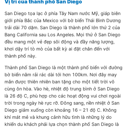
Vị trí của thành phố San Diego
San Diego tọa lạc ở phía Tây Nam nước Mỹ, giáp biên
giới phía Bắc của Mexico với bờ biển Thái Bình Dương
trải dài 70 dặm. San Diego là thành phố lớn thứ 2 của
Bang California sau Los Angeles. Mọi thứ ở San Diego
đều mang một vẻ đẹp sôi động và đầy năng lượng,
khơi dậy trí tò mò của bất kỳ ai đặt chân đến với
thành phố này.
Thành phố San Diego là một thành phố biển với đường
bờ biển nằm rải rác dài tới hơn 100km. Nơi đây may
mắn được thiên nhiên ban tặng cho một tiết trời vô
cùng ôn hòa. Vào hè, nhiệt độ trung bình ở San Diego
là 26 độ C, phù hợp cho các hoạt động vui chơi ngoài
trời trong ngày hè rực rỡ. Đông sang, nền nhiệt ở San
Diego giảm xuống còn khoảng 16 – 21 độ C. Không
khí mát mẻ và khung cảnh hữu tình là những lý do
khiến du khách phải lựa chọn thành phố San Diego là