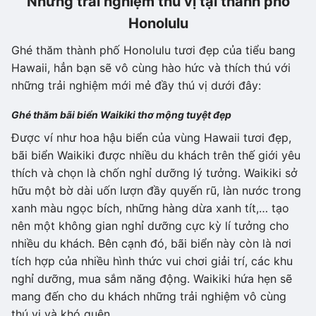
Những trải nghiệm thú vị tại thành phố
Honolulu
Ghé thăm thành phố Honolulu tươi đẹp của tiểu bang
Hawaii, hẳn bạn sẽ vô cùng hào hức và thích thú với
những trải nghiệm mới mẻ đầy thú vị dưới đây:
Ghé thăm bãi biển Waikiki thơ mộng tuyệt đẹp
Được ví như hoa hậu biển của vùng Hawaii tươi đẹp,
bãi biển Waikiki được nhiều du khách trên thế giới yêu
thích và chọn là chốn nghỉ dưỡng lý tưởng. Waikiki sở
hữu một bờ dài uốn lượn đầy quyến rũ, làn nước trong
xanh màu ngọc bích, những hàng dừa xanh tít,… tạo
nên một không gian nghỉ dưỡng cực kỳ lí tưởng cho
nhiều du khách. Bên cạnh đó, bãi biển này còn là nơi
tích hợp của nhiều hình thức vui chơi giải trí, các khu
nghỉ dưỡng, mua sắm năng động. Waikiki hứa hẹn sẽ
mang đến cho du khách những trải nghiệm vô cùng
thú vị và khó quên.