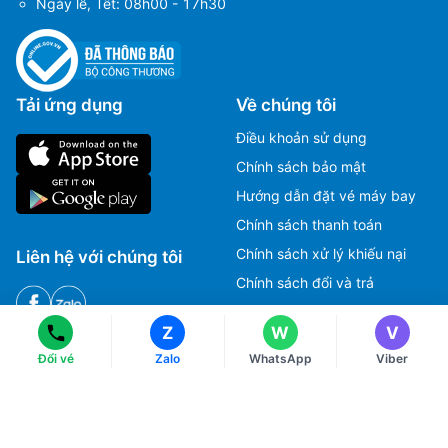
Ngày lễ, Tết: 08h00 - 17h30
Tải ứng dụng
Về chúng tôi
Điều khoản sử dụng
Chính sách bảo mật
Hướng dẫn đặt vé máy bay
Ms Hằng
Ms Hằng
Chính sách thanh toán
(+84) 70 854 1213
(+84) 70 854 1213
Chính sách xử lý khiếu nại
Liên hệ với chúng tôi
Ms Huỳnh
Ms Huỳnh
Chính sách đổi và trả
(+84) 90 295 1213
(+84) 90 295 1213
Z
W
V
HOTLINE
Đổi vé
Zalo
WhatsApp
Viber
Tư vấn, Đặt vé máy bay.
1900 2813