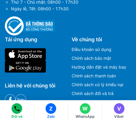
Thứ 7 - Chủ nhật: 08h00 - 17h30
Ngày lễ, Tết: 08h00 - 17h30
Tải ứng dụng
Về chúng tôi
Điều khoản sử dụng
Chính sách bảo mật
Hướng dẫn đặt vé máy bay
Ms Hằng
Ms Hằng
Chính sách thanh toán
(+84) 70 854 1213
(+84) 70 854 1213
Chính sách xử lý khiếu nại
Liên hệ với chúng tôi
Ms Huỳnh
Ms Huỳnh
Chính sách đổi và trả
(+84) 90 295 1213
(+84) 90 295 1213
Z
W
V
HOTLINE
Đổi vé
Zalo
WhatsApp
Viber
Tư vấn, Đặt vé máy bay.
1900 2813