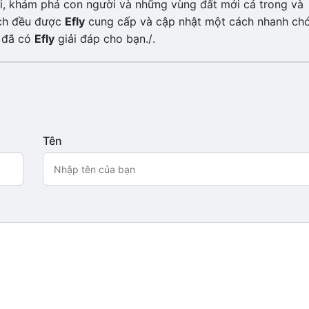
vời, khám phá con người và những vùng đất mới cả trong và
ịch đều được
Efly
cung cấp và cập nhật một cách nhanh ch
c đã có
Efly
giải đáp cho bạn./.
Tên