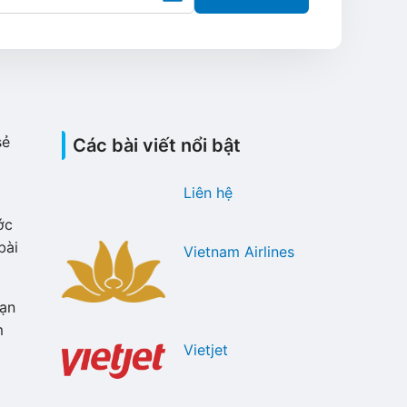
sẻ
Các bài viết nổi bật
Liên hệ
ớc
bài
Vietnam Airlines
ạn
m
Vietjet