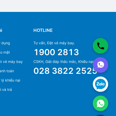
i
HOTLINE
ử dụng
Tư vấn, Đặt vé máy bay.
1900 2813
ảo mật
Ms Hằng
t vé máy bay
CSKH, Giải đáp thắc mắc, Khiếu nại.
(+84) 70 854 1213
028 3822 2525
anh toán
Ms Huỳnh
(+84) 90 295 1213
lý khiếu nại
 và trả
Ms Hằng
(+84) 70 854 1213
Ms Huỳnh
(+84) 90 295 1213