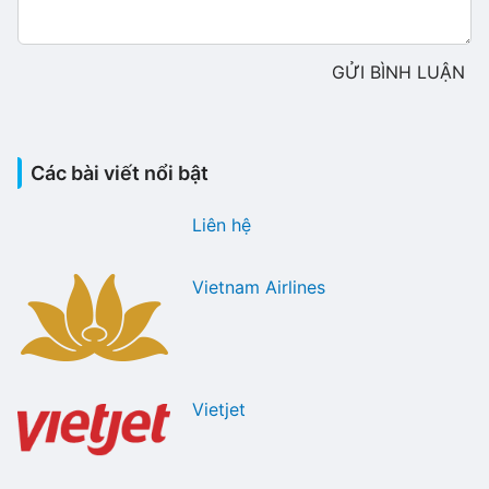
GỬI BÌNH LUẬN
Các bài viết nổi bật
Liên hệ
Vietnam Airlines
Vietjet