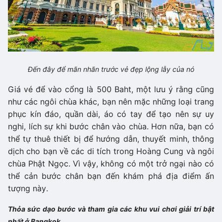
Đến đây để mãn nhãn trước vẻ đẹp lộng lẫy của nó
Giá vé để vào cổng là 500 Baht, một lưu ý rằng cũng
như các ngôi chùa khác, bạn nên mặc những loại trang
phục kín đáo, quần dài, áo có tay để tạo nên sự uy
nghi, lích sự khi bước chân vào chùa. Hơn nữa, bạn có
thể tự thuê thiết bị để hướng dẫn, thuyết minh, thông
dịch cho bạn về các di tích trong Hoàng Cung và ngôi
chùa Phật Ngọc. Vì vậy, không có một trở ngại nào có
thể cản bước chân bạn đến khám phá địa điểm ấn
tượng này.
Thỏa sức dạo bước và tham gia các khu vui chơi giải trí bật
nhất ở Bangkok