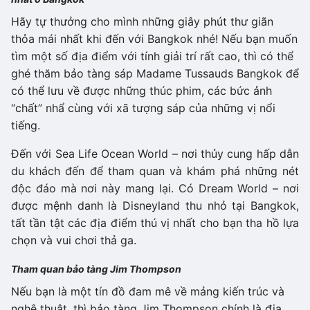
Hãy tự thưởng cho mình những giây phút thư giãn
thỏa mái nhất khi đến với Bangkok nhé! Nếu bạn muốn
tìm một số địa điểm với tính giải trí rất cao, thì có thể
ghé thăm bảo tàng sáp Madame Tussauds Bangkok để
có thể lưu về được những thúc phim, các bức ảnh
“chất” nhẩ cùng với xã tượng sáp của những vị nổi
tiếng.
Đến với Sea Life Ocean World – nơi thủy cung hấp dẫn
du khách đến để tham quan và khám phá những nét
độc đáo mà nơi này mang lại. Có Dream World – nơi
được mệnh danh là Disneyland thu nhỏ tại Bangkok,
tất tần tật các địa điểm thú vị nhất cho bạn tha hồ lựa
chọn và vui chơi thả ga.
Tham quan bảo tàng Jim Thompson
Nếu bạn là một tín đồ đam mê về mảng kiến trúc và
nghệ thuật, thì bảo tàng Jim Thompson chính là địa