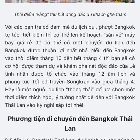
Thời điểm “vàng” thu hút đông đảo du khách ghé thăm
Với các bạn trẻ có đam mê du lịch bụi, phượt Bangkok
tự túc, tiết kiệm thì có thể lên kế hoạch “săn vé” máy
bay giá rẻ để có thể có một chuyến du lịch đến
Bangkok được thuận lợi nhất nhé. Nếu đến Bangkok
vào thời điểm tháng 10 đến hết tháng 4 thì bạn sẽ có
cơ hội được tham dự và khám phá nét độc đáo của Lễ
tình nhân được tổ chức vào tháng 12 âm lịch và
phong tục Tết cổ truyền Songkran vào giữa tháng 4.
Hãy là một người du lịch “thông thái” để lựa chọn một
thời điểm thích hợp, lý tưởng nhất để đến với Bangkok
Thái Lan vào kỳ nghỉ sắp tới nhé!
Phương tiện di chuyển đến Bangkok Thái
Lan