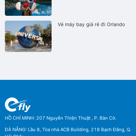
Vé máy bay giá rẻ đi Orlando
HỒ CHÍ MINH: 207 Nguyễn Thiện Thuật , P. Bàn Cờ.
ĐÀ NẴNG: Lầu 8, Tòa nhà ACB Building, 218 Bạch Đằng, Q.