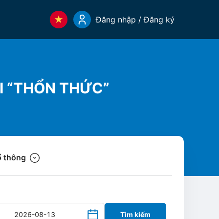
Đăng nhập / Đăng ký
I “THỔN THỨC”
 thông
Tìm kiếm