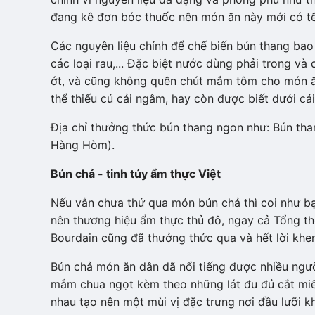
đang kê đơn bóc thuốc nên món ăn này mới có tên
Các nguyên liệu chính để chế biến bún thang bao g
các loại rau,... Đặc biệt nước dùng phải trong và
ớt, và cũng không quên chút mắm tôm cho món ă
thể thiếu củ cải ngâm, hay còn được biết dưới cái
Địa chỉ thưởng thức bún thang ngon như: Bún t
Hàng Hòm).
Bún chả - tinh túy ẩm thực Việt
Nếu vẫn chưa thử qua món bún chả thì coi như b
nên thương hiệu ẩm thực thủ đô, ngay cả Tổng 
Bourdain cũng đã thưởng thức qua và hết lời khen
Bún chả món ăn dân dã nổi tiếng được nhiều ngư
mắm chua ngọt kèm theo những lát đu đủ cắt miến
nhau tạo nên một mùi vị đặc trưng nơi đầu lưỡi kh