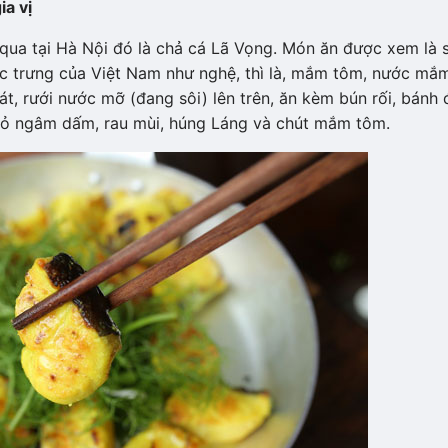
ia vị
qua tại Hà Nội đó là chả cá Lã Vọng. Món ăn được xem là 
đặc trưng của Việt Nam như nghệ, thì là, mắm tôm, nước mắ
át, rưới nước mỡ (đang sôi) lên trên, ăn kèm bún rối, bánh 
 nhỏ ngâm dấm, rau mùi, húng Láng và chút mắm tôm.