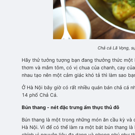
Chả cá Lã Vọng, sự
Hãy thử tưởng tượng bạn đang thưởng thức một b
thơm và mắm tôm, có vị chua của chanh, cay của
nhau tạo nên một cảm giác khó tả thì làm sao bạn
Ở Hà Nội bây giờ có rất nhiều quán bán chả cá n
14 phố Chả Cá.
Bún thang - nét đặc trưng ẩm thực thủ đô
Bún thang là một trong những món ăn cầu kỳ và 
Hà Nội. Vì để có thể làm ra một bát bún thang là
chính vì nguyên liệu đa dạng và phong phú như th