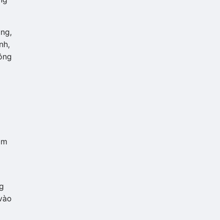
ông,
nh,
ông
1
àm
g
 vào