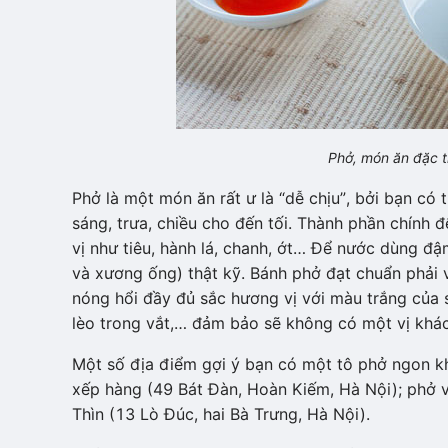
Phở, món ăn đặc t
Phở là một món ăn rất ư là “dễ chịu”, bởi bạn có
sáng, trưa, chiều cho đến tối. Thành phần chính 
vị như tiêu, hành lá, chanh, ớt… Để nước dùng 
và xương ống) thật kỹ. Bánh phở đạt chuẩn phải v
nóng hổi đầy đủ sắc hương vị với màu trắng của 
lèo trong vắt,… đảm bảo sẽ không có một vị khác
Một số địa điểm gợi ý bạn có một tô phở ngon kh
xếp hàng (49 Bát Đàn, Hoàn Kiếm, Hà Nội); phở 
Thìn (13 Lò Đúc, hai Bà Trưng, Hà Nội).