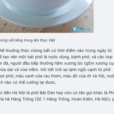
rưng nổi tiếng trong ẩm thực Việt
 thể thưởng thức chúng bất cứ thời điểm nào trong ngày từ
để tạo nên một bát phở là nước dùng, bánh phở, và các loại 
đậm đà, người đầu bếp thường hầm xương bò (gồm xương cụ
ừa dai và vừa mềm. Với tiết trời se lạnh ngồi cạnh tô phở
sợi phở, màu xanh của rau thơm, màu đỏ của ớt và thịt, nư
h nào có thể cưỡng lại được.
i đến Hà Nội là phở Bát Đàn hay còn có tên gọi khác là P
vỉa hè Hàng Trống (Số 1 Hàng Trống, Hoàn Kiếm, Hà Nội); 