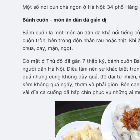
Một số nơi bún chả ngon ở Hà Nội: 34 phố Hàng 
Bánh cuốn - món ăn dân dã giản dị
Bánh cuốn là một món ăn dân dã khá nổi tiếng c
cuộn tròn, bên trong độn nhân rau hoặc thịt. Khi
chua, cay, mặn, ngọt.
Có mặt ở Thủ đô đã gần 7 thập kỷ, bánh cuốn Bà
người dân Hà Nội. Điều làm nên sự khác biệt tr
quá nhưng cũng không dày quá, độ dai tự nhiên, 
kèm không quá ngấy, thơm và phải giòn. Bên cạn
vài đĩa cà cuống đã hấp chín phục vụ những ai m