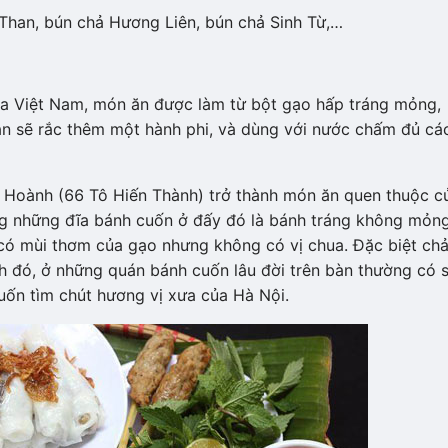
Than, bún chả Hương Liên, bún chả Sinh Từ,…
ủa Việt Nam, món ăn được làm từ bột gạo hấp tráng mỏng,
 ăn sẽ rắc thêm một hành phi, và dùng với nước chấm đủ các
 Hoành (66 Tô Hiến Thành) trở thành món ăn quen thuộc c
ong những đĩa bánh cuốn ở đấy đó là bánh tráng không mỏn
có mùi thơm của gạo nhưng không có vị chua. Đặc biệt chả
h đó, ở những quán bánh cuốn lâu đời trên bàn thường có 
uốn tìm chút hương vị xưa của Hà Nội.