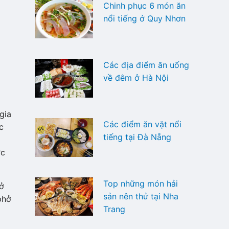
Chinh phục 6 món ăn
nổi tiếng ở Quy Nhơn
Các địa điểm ăn uống
về đêm ở Hà Nội
gia
Các điểm ăn vặt nổi
c
tiếng tại Đà Nẵng
ớc
Top những món hải
hở
sản nên thử tại Nha
phở
Trang