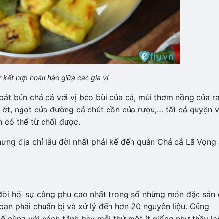
 kết hợp hoàn hảo giữa các gia vị
át bún chả cá với vị béo bùi của cá, mùi thơm nồng của r
 ớt, ngọt của đường cả chút cồn của rượu,… tất cả quyện 
 có thể từ chối được.
hưng địa chỉ lâu đời nhất phải kể đến quán Chả cá Lã Vọng 
đòi hỏi sự công phu cao nhất trong số những món đặc sản 
 bạn phải chuẩn bị và xử lý đến hơn 20 nguyên liệu. Cũng
ế cùng với cách trình bày mỗi thứ một ít giống như thầy la