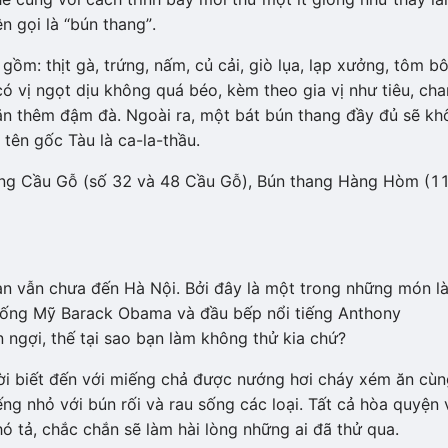
 gọi là “bún thang”.
ồm: thịt gà, trứng, nấm, củ cải, giò lụa, lạp xưởng, tôm b
 có vị ngọt dịu không quá béo, kèm theo gia vị như tiêu, cha
n thêm đậm đà. Ngoài ra, một bát bún thang đầy đủ sẽ kh
 tên gốc Tàu là ca-la-thầu.
hang Cầu Gỗ (số 32 và 48 Cầu Gỗ), Bún thang Hàng Hòm (1
ạn vẫn chưa đến Hà Nội. Bởi đây là một trong những món l
thống Mỹ Barack Obama và đầu bếp nổi tiếng Anthony
 ngợi, thế tại sao bạn làm không thử kia chứ?
ời biết đến với miếng chả được nướng hơi cháy xém ăn cùn
g nhỏ với bún rối và rau sống các loại. Tất cả hòa quyện
ó tả, chắc chắn sẽ làm hài lòng những ai đã thử qua.