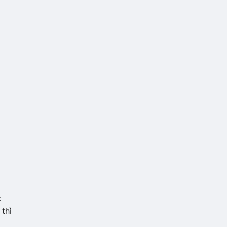
c
thì