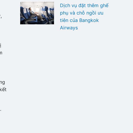
Dịch vụ đặt thêm ghế
phụ và chỗ ngồi ưu
,
tiên của Bangkok
Airways
ị
m
ông
kết
.