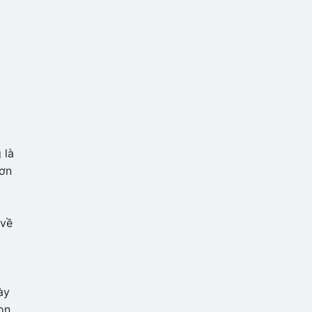
 là
đơn
 về
ày
on