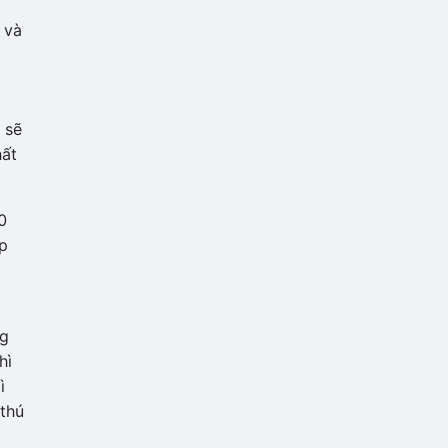
 và
 sẽ
hất
0
úp
ng
hì
ì
thú