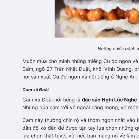
Những chiếc bánh nh
Muốn mua cho mình những miếng Cu đơ ngon và c
Cẩm, ngõ 27 Trần Nhật Duật, khối Vĩnh Quang, p
nơi sản xuất Cu đơ ngon và nổi tiếng ở Nghệ An.
Cam xã Đoài
Cam xã Đoài nổi tiếng là
đặc sản Nghi Lộc Nghệ
Những qủa cam với vẻ ngoài căng mọng, vỏ mỏng
Cam này thường chín rộ và thơm ngon nhất vào kh
dân đổ xô đến để được tận tay lựa chọn những q
lựa chọn thật tuyệt vời nếu bạn mang nó về làm 