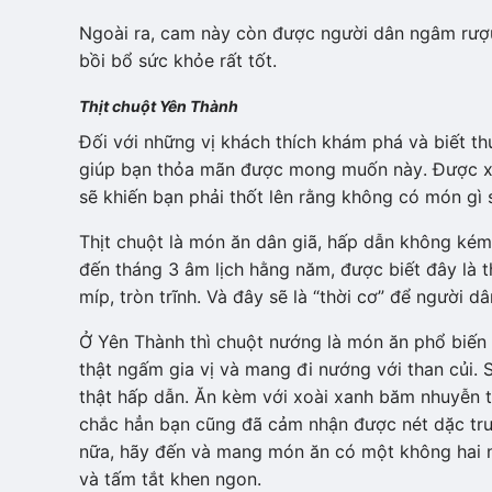
Ngoài ra, cam này còn được người dân ngâm rượu,
bồi bổ sức khỏe rất tốt.
Thịt chuột Yên Thành
Đối với những vị khách thích khám phá và biết th
giúp bạn thỏa mãn được mong muốn này. Được 
sẽ khiến bạn phải thốt lên rằng không có món gì 
Thịt chuột là món ăn dân giã, hấp dẫn không kém
đến tháng 3 âm lịch hằng năm, được biết đây là 
míp, tròn trĩnh. Và đây sẽ là “thời cơ” để người dâ
Ở Yên Thành thì chuột nướng là món ăn phổ biến 
thật ngấm gia vị và mang đi nướng với than củi. 
thật hấp dẫn. Ăn kèm với xoài xanh băm nhuyễn tr
chắc hẳn bạn cũng đã cảm nhận được nét dặc trư
nữa, hãy đến và mang món ăn có một không hai nà
và tấm tắt khen ngon.