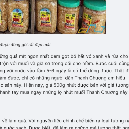
 được đóng gói rất đẹp mắt
ững quả mít ngon nhất đem gọt bỏ hết vỏ xanh và rửa cho
trộn với muối và giã sơ trong cối cho mềm. Bước cuối cùng
g với nước vào tầm 5-6 ngày là có thể dùng được. Thật 
 làm được, chỉ có những người dân Thanh Chương am hiểu
c sản này. Hiện nay, giá 500g nhút được bán với giá tương
nhanh tay mua ngay những lọ nhút muối Thanh Chương này
về làm quà. Với nguyên liệu chính chế biến ra loại tương n
và nước sạch. Được biết, để làm ra những mẻ tương thật ng