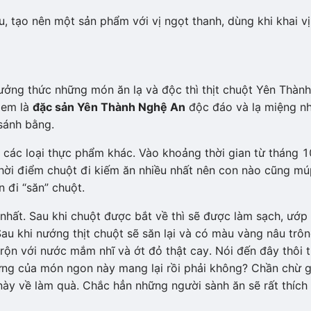
 tạo nên một sản phẩm với vị ngọt thanh, dùng khi khai vị
ưởng thức những món ăn lạ và độc thì thịt chuột Yên Thành
xem là
đặc sản Yên Thành Nghệ An
độc đáo và lạ miệng n
sánh bằng.
 các loại thực phẩm khác. Vào khoảng thời gian từ tháng 1
thời điểm chuột đi kiếm ăn nhiều nhất nên con nào cũng m
n đi “săn” chuột.
nhất. Sau khi chuột được bắt về thì sẽ được làm sạch, ướp
Sau khi nướng thịt chuột sẽ săn lại và có màu vàng nâu trô
ộn với nước mắm nhĩ và ớt đỏ thật cay. Nói đến đây thôi t
ng của món ngon này mang lại rồi phải không? Chần chừ g
y về làm quà. Chắc hẳn những người sành ăn sẽ rất thích 