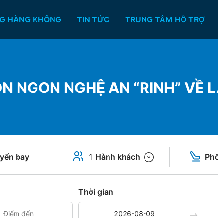
G HÀNG KHÔNG
TIN TỨC
TRUNG TÂM HỖ TRỢ
N NGON NGHỆ AN “RINH” VỀ 
yến bay
1 Hành khách
Phổ
Thời gian