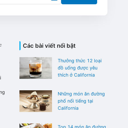
c
Các bài viết nổi bật
Thưởng thức 12 loại
đồ uống được yêu
thích ở California
i
ừng
Những món ăn đường
phố nổi tiếng tại
California
Top 14 món ăn đường