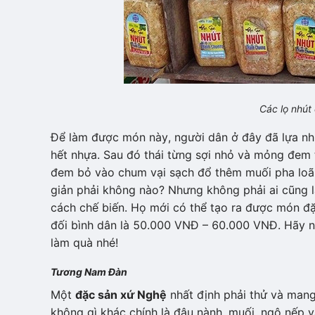
Các lọ nhút
Để làm được món này, người dân ở đây đã lựa nh
hết nhựa. Sau đó thái từng sợi nhỏ và mỏng đem 
đem bỏ vào chum vại sạch đổ thêm muối pha loãn
giản phải không nào? Nhưng không phải ai cũng
cách chế biến. Họ mới có thể tạo ra được món đặ
đối bình dân là 50.000 VNĐ – 60.000 VNĐ. Hãy 
làm quà nhé!
Tương Nam Đàn
Một
đặc sản xứ Nghệ
nhất định phải thử và mang 
không gì khác chính là đậu nành, muối, ngô nếp 