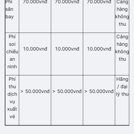
Phí
70.000vnđ
70.000vnđ
70.000vnđ
Cảng
sân
hàng
bay
không
thu
Phí
Cảng
soi
hàng
10.000vnđ
10.000vnđ
10.000vnđ
chiếu
không
an
thu
ninh
Phí
Hãng
thu
/ đại
> 50.000vnđ
> 50.000vnđ
> 50.000vnđ
dịch
lý thu
vụ
xuất
vé