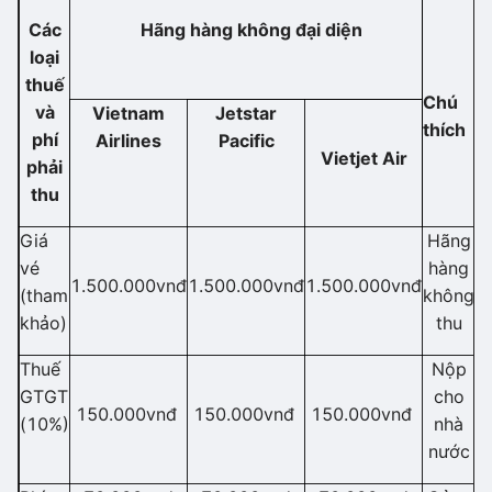
Các
Hãng hàng không đại diện
loại
thuế
Chú
và
Vietnam
Jetstar
thích
phí
Airlines
Pacific
Vietjet Air
phải
thu
Giá
Hãng
vé
hàng
1.500.000vnđ
1.500.000vnđ
1.500.000vnđ
(tham
không
khảo)
thu
Thuế
Nộp
GTGT
cho
150.000vnđ
150.000vnđ
150.000vnđ
(10%)
nhà
nước