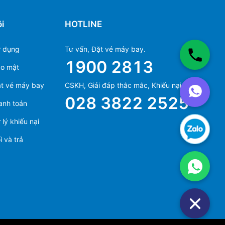
i
HOTLINE
ử dụng
Tư vấn, Đặt vé máy bay.
1900 2813
ảo mật
Ms Hằng
t vé máy bay
CSKH, Giải đáp thắc mắc, Khiếu nại.
(+84) 70 854 1213
028 3822 2525
anh toán
Ms Huỳnh
(+84) 90 295 1213
lý khiếu nại
 và trả
Ms Hằng
(+84) 70 854 1213
Ms Huỳnh
(+84) 90 295 1213