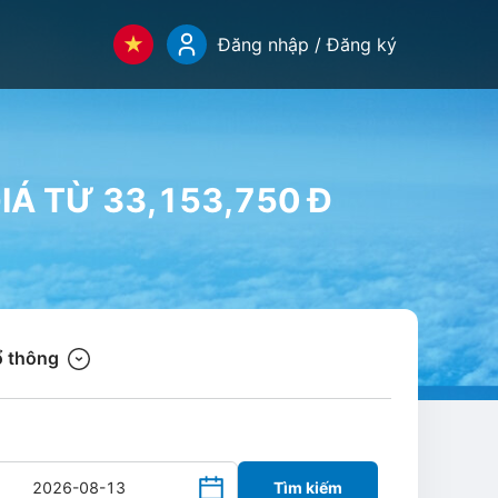
Đăng nhập / Đăng ký
IÁ TỪ 33,153,750 Đ
 thông
Tìm kiếm