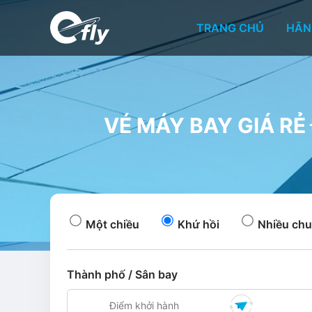
TRANG CHỦ
HÃN
VÉ MÁY BAY GIÁ RẺ
Một chiều
Khứ hồi
Nhiều chu
Thành phố / Sân bay