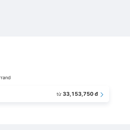
rrand
33,153,750 đ
từ