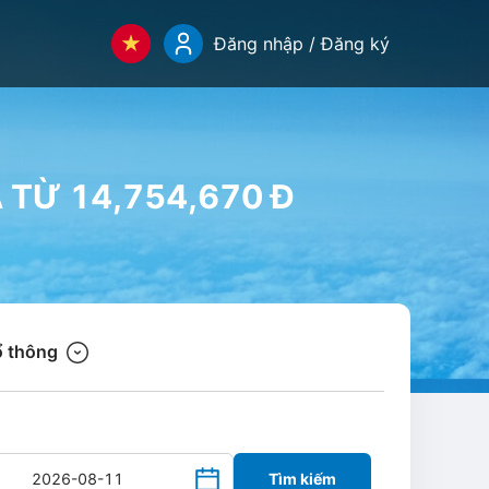
Đăng nhập / Đăng ký
Á TỪ 14,754,670 Đ
 thông
Tìm kiếm