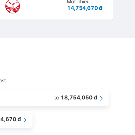
Một chiều
14,754,670 đ
ast
18,754,050 đ
từ
4,670 đ