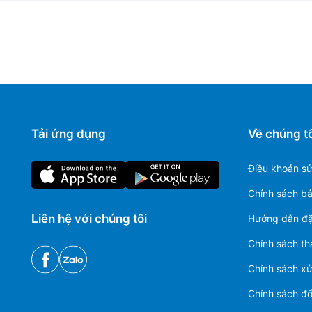
Tải ứng dụng
Về chúng tô
Điều khoản s
Chính sách b
Liên hệ với chúng tôi
Hướng dẫn đặ
Chính sách th
Chính sách xử 
Chính sách đổi