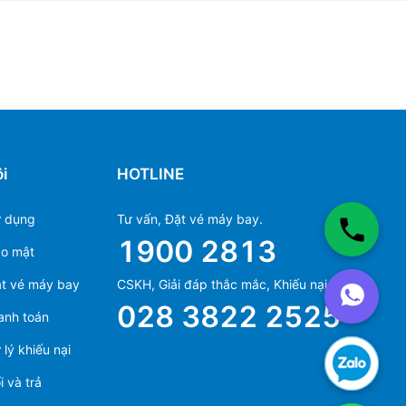
i
HOTLINE
ử dụng
Tư vấn, Đặt vé máy bay.
1900 2813
ảo mật
Ms Hằng
t vé máy bay
CSKH, Giải đáp thắc mắc, Khiếu nại.
(+84) 70 854 1213
028 3822 2525
anh toán
Ms Huỳnh
(+84) 90 295 1213
lý khiếu nại
 và trả