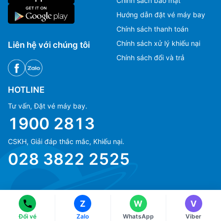
Chính sách bảo mật
Hướng dẫn đặt vé máy bay
Chính sách thanh toán
Chính sách xử lý khiếu nại
Liên hệ với chúng tôi
Chính sách đổi và trả
HOTLINE
Tư vấn, Đặt vé máy bay.
1900 2813
CSKH, Giải đáp thắc mắc, Khiếu nại.
Ms Hằng
Ms Hằng
028 3822 2525
(+84) 70 854 1213
(+84) 70 854 1213
Ms Huỳnh
Ms Huỳnh
(+84) 90 295 1213
(+84) 90 295 1213
Z
W
V
© Copyright 2018 eFly.vn · All Rights reserved.
Đổi vé
Zalo
WhatsApp
Viber