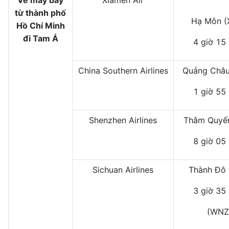
Vé máy bay
Xiamen Air
từ thành phố
Hạ Môn 
Hồ Chí Minh
đi Tam Á
4 giờ 15
China Southern Airlines
Quảng Châu
1 giờ 55
Shenzhen Airlines
Thâm Quyến
8 giờ 05
Sichuan Airlines
Thành Đô 
3 giờ 35
(WNZ