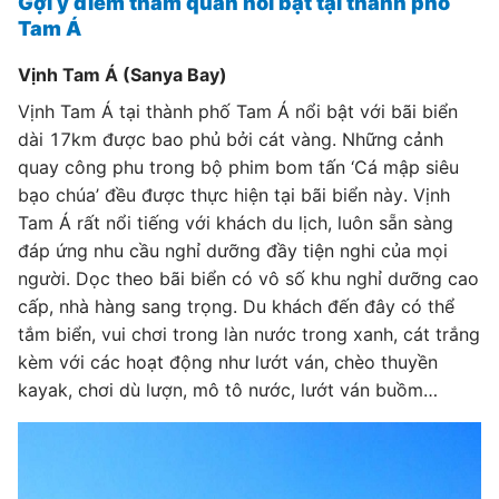
Gợi ý điểm tham quan nổi bật tại thành phố
Tam Á
Vịnh Tam Á (Sanya Bay)
Vịnh Tam Á tại thành phố Tam Á nổi bật với bãi biển
dài 17km được bao phủ bởi cát vàng. Những cảnh
quay công phu trong bộ phim bom tấn ‘Cá mập siêu
bạo chúa’ đều được thực hiện tại bãi biển này. Vịnh
Tam Á rất nổi tiếng với khách du lịch, luôn sẵn sàng
đáp ứng nhu cầu nghỉ dưỡng đầy tiện nghi của mọi
người. Dọc theo bãi biển có vô số khu nghỉ dưỡng cao
cấp, nhà hàng sang trọng. Du khách đến đây có thể
tắm biển, vui chơi trong làn nước trong xanh, cát trắng
kèm với các hoạt động như lướt ván, chèo thuyền
kayak, chơi dù lượn, mô tô nước, lướt ván buồm…