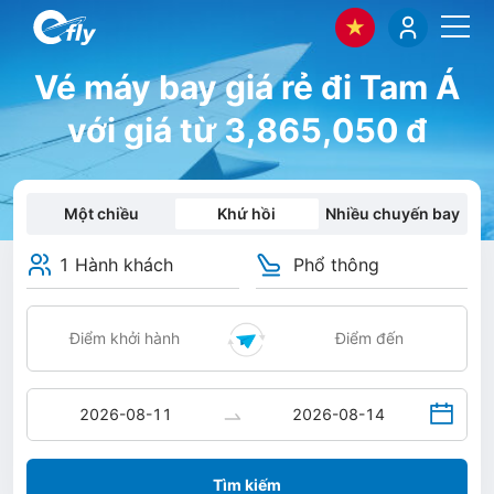
Vé máy bay giá rẻ đi Tam Á
với giá từ 3,865,050 đ
Một chiều
Khứ hồi
Nhiều chuyến bay
1 Hành khách
Phổ thông
Tìm kiếm