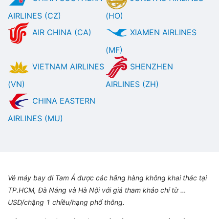
AIRLINES (CZ)
(HO)
AIR CHINA (CA)
XIAMEN AIRLINES
(MF)
VIETNAM AIRLINES
SHENZHEN
(VN)
AIRLINES (ZH)
CHINA EASTERN
AIRLINES (MU)
Vé máy bay đi Tam Á được các hãng hàng không khai thác tại
TP.HCM, Đà Nẵng và Hà Nội với giá tham khảo chỉ từ …
USD/chặng 1 chiều/hạng phổ thông.