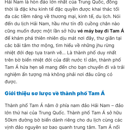
Hải Nam là hòn đảo lớn nhất của Trung Quốc, đồng
thời là đặc khu kinh tế đặc quyền được khai thác tối
đa các tiềm năng về thương mại, kinh tế, du lịch. Nói
đến du lịch Hải Nam, hầu như tín đồ cuồng chân nào
cũng muốn được một lần sở hữu
vé máy bay đi Tam Á
để khám phá thiên nhiên dịu mát nơi đây, thư giãn tại
câc bãi tắm thơ mộng, tìm hiểu về những jhu rừng
nhiệt đới đẹp tựa tranh vẽ… Là thành phố duy nhất
trên bờ biển nhiệt đới của đất nước tỉ dân, thành phố
Tam Á hứa hẹn sẽ mang đến cho bạn chuyến đi và trải
nghiệm ấn tượng mà không phải nơi đâu cũng có
được.
Giới thiệu sơ lược về thành phố Tam Á
Thành phố Tam Á nằm ở phía nam đảo Hải Nam – đảo
lớn thứ hai của Trung Quốc. Thành phố Tam Á sở hữu
50km đường bờ biển dành riêng cho du lịch cùng các
vịnh đảo nguyên sơ bao quanh trung tâm. Tam Á nổi