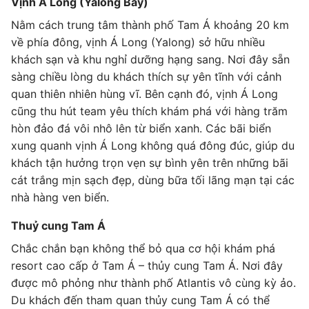
Vịnh Á Long (Yalong Bay)
Nằm cách trung tâm thành phố Tam Á khoảng 20 km
về phía đông, vịnh Á Long (Yalong) sở hữu nhiều
khách sạn và khu nghỉ dưỡng hạng sang. Nơi đây sẵn
sàng chiều lòng du khách thích sự yên tĩnh với cảnh
quan thiên nhiên hùng vĩ. Bên cạnh đó, vịnh Á Long
cũng thu hút team yêu thích khám phá với hàng trăm
hòn đảo đá vôi nhô lên từ biển xanh. Các bãi biển
xung quanh vịnh Á Long không quá đông đúc, giúp du
khách tận hưởng trọn vẹn sự bình yên trên những bãi
cát trắng mịn sạch đẹp, dùng bữa tối lãng mạn tại các
nhà hàng ven biển.
Thuỷ cung Tam Á
Chắc chắn bạn không thể bỏ qua cơ hội khám phá
resort cao cấp ở Tam Á – thủy cung Tam Á. Nơi đây
được mô phỏng như thành phố Atlantis vô cùng kỳ ảo.
Du khách đến tham quan thủy cung Tam Á có thể