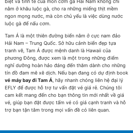
biệt và tinh tế của món cơm gà Hải Nam không chỉ
nằm ở khâu luộc gà, cho ra những miếng thịt mềm
ngon mọng nước, mà còn chủ yếu là việc dùng nước
luộc gà để nấu cơm.
Tam Á là một thiên đường biển nằm ở cực nam đảo
Hải Nam – Trung Quốc. Sở hữu cảnh biển đẹp tựa
tranh vẽ, Tam Á được mệnh danh là Hawaii của
phương Đông, được xem là một trong những điểm
nghỉ dưỡng hoàn hảo đáng đến thăm dành cho những
tín đồ đam mê xê dịch. Nếu bạn đang có dự định book
vé máy bay đi Tam Á
, hãy nhanh chóng liên hệ đại lý
EFLY để được hỗ trợ tư vấn đặt vé giá rẻ. Chúng tôi
cam kết mang đến cho bạn thông tin mới nhất về giá
vé, giúp bạn đặt được tấm vé có giá cạnh tranh và hỗ
trợ bạn tận tâm trong mọi vấn đề có liên quan.