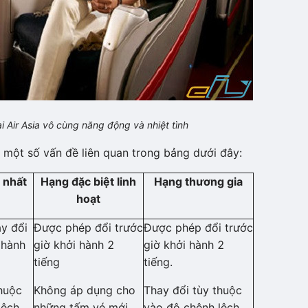
i Air Asia vô cùng năng động và nhiệt tình
 một số vấn đề liên quan trong bảng dưới đây:
 nhất
Hạng đặc biệt linh
Hạng thương gia
hoạt
y đổi
Được phép đổi trước
Được phép đổi trước
 hành
giờ khởi hành 2
giờ khởi hành 2
tiếng
tiếng.
huộc
Không áp dụng cho
Thay đổi tùy thuộc
lệch
những tấm vé mới
vào độ chênh lệch