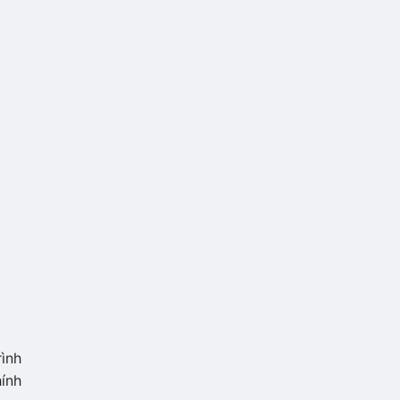
rình
ính