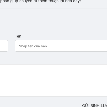
 phần giúp chuyến đi thêm thuận lợi hơn đấy!
Tên
GỬI BÌNH LU