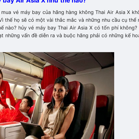
 bay Air Asia X như thế nào?
i mua vé máy bay của hãng hàng không Thai Air Asia X kh
 Vì thế họ sẽ có một vài thắc mắc và những nhu cầu cụ thể
hế nào? hủy vé máy bay Thai Air Asia X có tốn phí không
oạt những vấn đề diễn ra và buộc hãng phải có những kế h