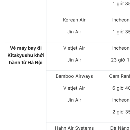
1 giờ 3
Korean Air
Incheon
Jin Air
1 giờ 3
Vé máy bay đi
Vietjet Air
Incheon
Kitakyushu khởi
Jin Air
23 giờ 1
hành từ Hà Nội
Bamboo Airways
Cam Ranh
Vietjet Air
6 giờ 4
Jin Air
Incheon
2 giờ 3
Hahn Air Systems
Đà Nẵng