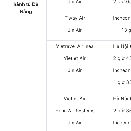
Jin Air
2 giờ 0
hành từ Đà
Nẵng
T’way Air
Incheon
Jin Air
13 g
Vietravel Airlines
Hà Nội 
Vietjet Air
2 giờ 4
Jin Air
Incheon
1 giờ 3
Vietjet Air
Hà Nội 
Hahn Air Systems
2 giờ 3
Jin Air
Incheon