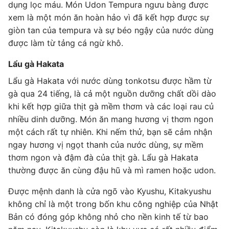
dụng lọc máu. Món Udon Tempura ngưu bàng được
xem là một món ăn hoàn hảo vì đã kết hợp được sự
giòn tan của tempura và sự béo ngậy của nước dùng
được làm từ tảng cá ngừ khô.
Lẩu gà Hakata
Lẩu gà Hakata với nước dùng tonkotsu được hầm từ
gà qua 24 tiếng, là cả một nguồn dưỡng chất dồi dào
khi kết hợp giữa thịt gà mềm thơm và các loại rau củ
nhiều dinh dưỡng. Món ăn mang hương vị thơm ngon
một cách rất tự nhiên. Khi nếm thử, bạn sẽ cảm nhận
ngay hương vị ngọt thanh của nước dùng, sự mềm
thơm ngon và đậm đà của thịt gà. Lẩu gà Hakata
thường được ăn cùng đậu hũ và mì ramen hoặc udon.
Được mệnh danh là cửa ngõ vào Kyushu, Kitakyushu
không chỉ là một trong bốn khu công nghiệp của Nhật
Bản có đóng góp không nhỏ cho nền kinh tế từ bao