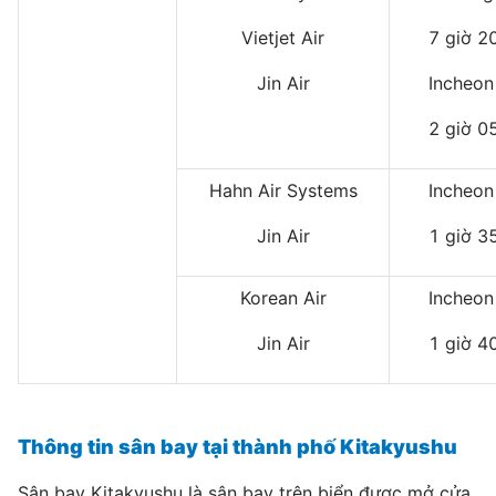
Vietjet Air
7 giờ 2
Jin Air
Incheon
2 giờ 0
Hahn Air Systems
Incheon
Jin Air
1 giờ 3
Korean Air
Incheon
Jin Air
1 giờ 4
Thông tin sân bay tại thành phố Kitakyushu
Sân bay Kitakyushu là sân bay trên biển được mở cửa