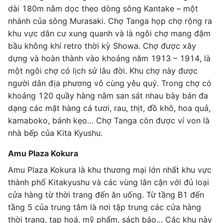
dài 180m nằm dọc theo dòng sông Kantake – một
nhánh của sông Murasaki. Chợ Tanga họp chợ rộng ra
khu vực dân cư xung quanh và là ngôi chợ mang đậm
bầu không khí retro thời kỳ Showa. Chợ được xây
dựng và hoàn thành vào khoảng năm 1913 – 1914, là
một ngôi chợ có lịch sử lâu đời. Khu chợ này được
người dân địa phương vô cùng yêu quý. Trong chợ có
khoảng 120 quầy hàng nằm san sát nhau bày bán đa
dạng các mặt hàng cá tươi, rau, thịt, đồ khô, hoa quả,
kamaboko, bánh kẹo… Chợ Tanga còn được ví von là
nhà bếp của Kita Kyushu.
Amu Plaza Kokura
Amu Plaza Kokura là khu thương mại lớn nhất khu vực
thành phố Kitakyushu và các vùng lân cận với đủ loại
cửa hàng từ thời trang đến ăn uống. Từ tầng B1 đến
tầng 5 của trung tâm là nơi tập trung các cửa hàng
thời trang, tạp hoá, mỹ phẩm, sách báo… Các khu này