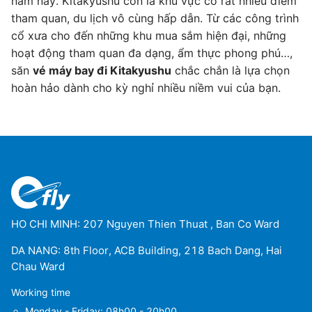
năm nay. Kitakyushu còn là khu vực có rất nhiều điểm
tham quan, du lịch vô cùng hấp dẫn. Từ các công trình
cổ xưa cho đến những khu mua sắm hiện đại, những
hoạt động tham quan đa dạng, ẩm thực phong phú…,
săn
vé máy bay đi Kitakyushu
chắc chắn là lựa chọn
hoàn hảo dành cho kỳ nghỉ nhiều niềm vui của bạn.
HO CHI MINH: 207 Nguyen Thien Thuat , Ban Co Ward
DA NANG: 8th Floor, ACB Building, 218 Bach Dang, Hai
Chau Ward
Working time
Monday - Friday: 08h00 - 20h00