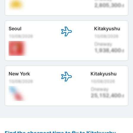
2,805,300
đ
Seoul
Kitakyushu
10/08/2026
10/08/2026
Oneway
1,938,400
đ
New York
Kitakyushu
10/08/2026
10/08/2026
Oneway
25,152,400
đ