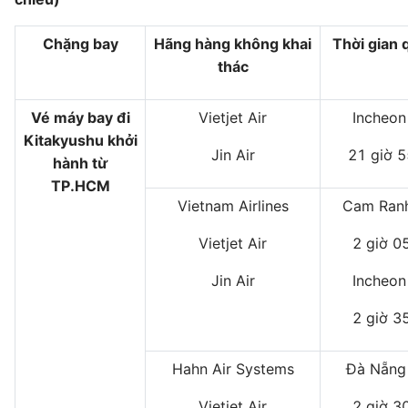
Chặng bay
Hãng hàng không khai
Thời gian 
thác
Vé máy bay đi
Vietjet Air
Incheon
Kitakyushu khởi
Jin Air
21 giờ 5
hành từ
TP.HCM
Vietnam Airlines
Cam Ranh
Vietjet Air
2 giờ 0
Jin Air
Incheon
2 giờ 3
Hahn Air Systems
Đà Nẵng
Vietjet Air
2 giờ 3