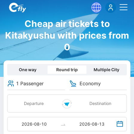
Cheap air tickets to
Kitakyushu with prices from
0
One way
Round trip
Multiple City
1 Passenger
Economy