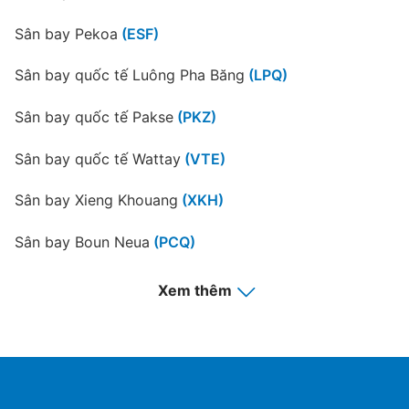
Sân bay Pekoa
(ESF)
Sân bay quốc tế Luông Pha Băng
(LPQ)
Sân bay quốc tế Pakse
(PKZ)
Sân bay quốc tế Wattay
(VTE)
Sân bay Xieng Khouang
(XKH)
Sân bay Boun Neua
(PCQ)
Sân bay Luang Namtha
(LXG)
Xem thêm
Sân bay Savannakhet
(ZVK)
Sân bay Sam Neua
(NEU)