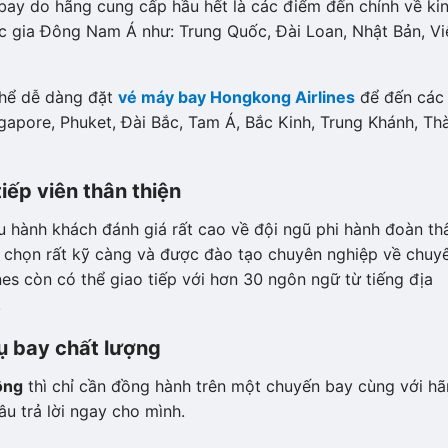
ay do hãng cung cấp hầu hết là các điểm đến chính về ki
ốc gia Đông Nam Á như: Trung Quốc, Đài Loan, Nhật Bản, Vi
thể dễ dàng đặt
vé máy bay Hongkong Airlines
để đến các
gapore, Phuket, Đài Bắc, Tam Á, Bắc Kinh, Trung Khánh, Th
tiếp viên thân thiện
 hành khách đánh giá rất cao về đội ngũ phi hành đoàn th
ựa chọn rất kỹ càng và được đào tạo chuyên nghiệp về chuy
es còn có thể giao tiếp với hơn 30 ngôn ngữ từ tiếng địa
.
ụ bay chất lượng
ông
thì chỉ cần đồng hành trên một chuyến bay cùng với h
âu trả lời ngay cho mình.