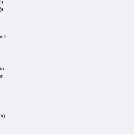
nh
ệt
ành
ân
ên
ãng