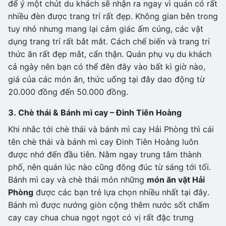
để ý một chút du khách sẽ nhận ra ngay vì quán có rất
nhiều đèn được trang trí rất đẹp. Không gian bên trong
tuy nhỏ nhưng mang lại cảm giác ấm cúng, các vật
dụng trang trí rất bắt mắt. Cách chế biến và trang trí
thức ăn rất đẹp mắt, cẩn thận. Quán phụ vụ du khách
cả ngày nên bạn có thể đên đây vào bất kì giờ nào,
giá của các món ăn, thức uống tại đây dao động từ
20.000 đồng đến 50.000 đồng.
3. Chè thái & Bánh mì cay – Đinh Tiên Hoàng
Khi nhắc tới chè thái và bánh mì cay Hải Phòng thì cái
tên chè thái và bánh mì cay Đinh Tiên Hoàng luôn
được nhớ đến đầu tiên. Nằm ngay trung tâm thành
phố, nên quán lúc nào cũng đông đúc từ sáng tới tối.
Bánh mì cay và chè thái món những
món ăn vặt Hải
Phòng
được các bạn trẻ lựa chọn nhiều nhất tại đây.
Bánh mì được nướng giòn cộng thêm nước sốt chấm
cay cay chua chua ngọt ngọt có vị rất đặc trưng