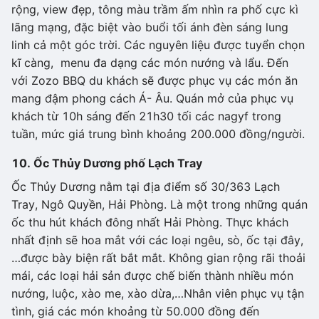
rộng, view đẹp, tông màu trầm ấm nhìn ra phố cực kì
lãng mạng, đặc biệt vào buổi tối ánh đèn sáng lung
linh cả một góc trời. Các nguyên liệu được tuyển chọn
kĩ càng, menu đa dạng các món nướng và lẩu. Đến
với Zozo BBQ du khách sẽ được phục vụ các món ăn
mang đậm phong cách Á- Âu. Quán mở của phục vụ
khách từ 10h sáng đến 21h30 tối các nagyf trong
tuần, mức giá trung bình khoảng 200.000 đồng/người.
10. Ốc Thủy Dương phố Lạch Tray
Ốc Thủy Dương nằm tại địa điểm số 30/363 Lạch
Tray, Ngô Quyền, Hải Phòng. Là một trong những quán
ốc thu hút khách đông nhất Hải Phòng. Thực khách
nhất định sẽ hoa mắt với các loại ngêu, sò, ốc tại đây,
…được bày biện rất bắt mắt. Không gian rộng rãi thoải
mái, các loại hải sản được chế biến thành nhiều món
nướng, luộc, xào me, xào dừa,…Nhân viên phục vụ tận
tình, giá các món khoảng từ 50.000 đồng đến