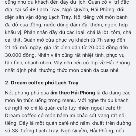
cũng như du khách đến đây du lịch. Quán có vị trí đắc
địa tại số 48 Lạch Tray, Ngô Quyền, Hải Phòng, đối
diện sân vận động Lạch Tray. Nổi tiếng với món bánh
đa đỏ cua đồng, nước dùng đậm đà, thơm, ngon, hợp
khẩu vị. Phần nhân đầy đủ các loại: chả lá lốt, tôm, chả
cá, thịt. Quán mở cửa phục vụ khách từ 7h sáng đến
21 tối mỗi ngày, giá rất bình dân từ 20.000 đồng đến
30.000 đồng. Nhân viên cũng rất nhiệt tình, phục vụ
tận tình, nhanh nhẹn. Vậy nên nếu có dịp về Hải Phòng
nhất định phải thưởng thức món bánh đa cua nhé.
2. Dream coffee phố Lạch Tray
Nét phong phú của
ẩm thực Hải Phòng
là đa dạng các
món ăn thức uống trong menu. Mới nghe thì du khách
cứ nghĩ nó chỉ là quán café tuy nhiên ngoài café thì
Dream coffee có món bánh mì chảo sốt vang rất nổi
tiếng. Đây là một quán café nhỏ nằm khuất trên đường
số 38 đường Lạch Tray, Ngô Quyền, Hải Phòng, nếu