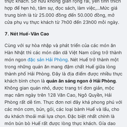
thực khách. Sở hữu không gian rộng rãi, yên tính thích
hợp để hẹn hò, tâm sự, đọc sách, làm việc,…Mức giá
trung bình là từ 25.000 đồng đến 50.000 đồng, mở
cửa phụ vụ thực khách từ 7h00 đến 23h00 mỗi ngày.
7. Nét Huế-Văn Cao
Cùng với sự hòa nhập và phát triển của các món ăn
Hàn Nhật thì các món dân dã Việt Nam cũng trở thành
món ngon
đặc sản Hải Phòng
. Nét Huế trở thành một
trong những quán ăn mang đậm chất Huế giữa lòng
thành phố Hải Phòng. Đây là địa điểm được nhiều thực
khách bình chọn là
quán ăn sáng ngon ở Hải Phòng
.
Không gian quán nhỏ, được trang trí đơn giản, mộc
mạc nằm ngày trên 128 Văn Cao, Ngô Quyền, Hải
Phòng rất dễ tìm. Thực đơn nơi đây khá phong phú với
các món cơm, bún, gỏi, các loại bành Huế và lẩu, cho
du khách thoải mái lựa chọn. Đặc biệt nhất chính là
món bún bò Huế rất được lòng thực khách. Gía dao