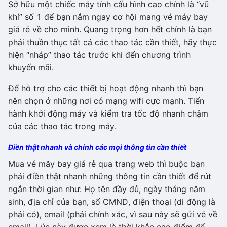
Sở hữu một chiếc máy tính cấu hình cao chính là “vũ
khí” số 1 để bạn nắm ngay cơ hội mang vé máy bay
giá rẻ về cho mình. Quang trọng hơn hết chính là bạn
phải thuần thục tất cả các thao tác cần thiết, hãy thực
hiện “nháp” thao tác trước khi đến chương trình
khuyến mãi.
Để hỗ trợ cho các thiết bị hoạt động nhanh thì bạn
nên chọn ở những nơi có mạng wifi cực mạnh. Tiến
hành khởi động máy và kiểm tra tốc độ nhanh chậm
của các thao tác trong máy.
Điền thật nhanh và chính các mọi thông tin cần thiết
Mua vé mãy bay giá rẻ qua trang web thì buộc bạn
phải điền thật nhanh những thông tin cần thiết để rút
ngắn thời gian như: Họ tên đầy đủ, ngày tháng năm
sinh, địa chỉ của bạn, số CMND, điện thoại (di động là
phải có), email (phải chính xác, vì sau này sẽ gửi vé về
email). Lúc này được xem là thời khắc cao điểm để